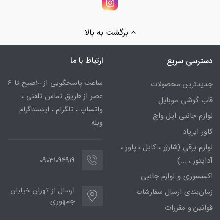
برگشت به بالا
ارتباط با ما
دسترسی سریع
ساعت پاسخگویی از 10صبح تا 6
جدیدترین محصولات
عصر از طریق تماس تلفنی ،
قاب گوشی موبایل
واتساپ ، تلگرام ، اینستاگرام
لوازم جانبی اپل واچ
وبله
کاور ایرپاد
لوازم برقی (شارژر ، کابل ، پاور ،
09031094919
آداپتور ، ...)
اکسسوری و لوازم جانبی
ارسال از تهران خیابان
زمان‌بندی ارسال سفارشات
جمهوری
قوانین و مقررات