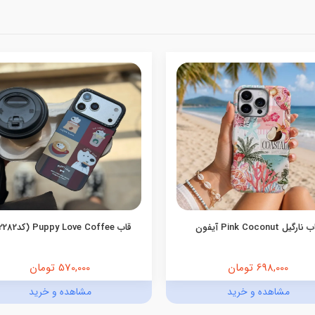
ارگیل Pink Coconut آیفون
قاب Puppy Love Coffee (کدC2282)
698,000 تومان
570,000 تومان
مشاهده و خرید
مشاهده و خرید