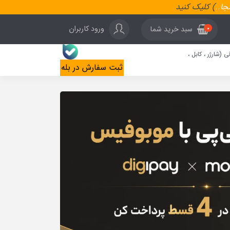
نجا
..
) کلیک کنید
ورود کاربران
سبد خرید شما
0
ی (شارژر ، کابل ،
ثبت سفارش در بله