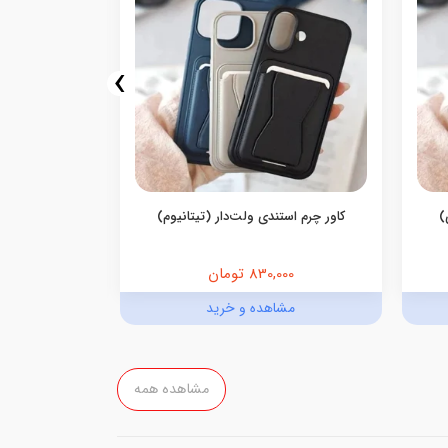
›
)
کاور چرم استندی ولت‌دار (تیتانیوم)
کاور چرم ا
830,000 تومان
,000
مشاهده و خرید
مش
مشاهده همه