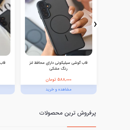
‹
گوشی Ocean Blue سامسونگ و
قاب گوشی سیلیکونی دارای محافظ لنز
قاب 
رنگ مشکی
588,000 تومان
د
مشاهده و خرید
پرفروش ترین محصولات