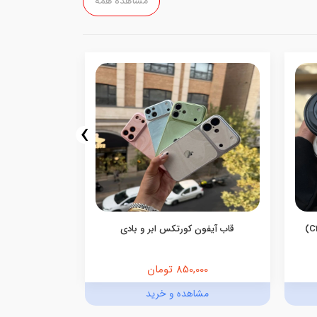
مشاهده همه
›
قاب آیفون کورتکس ابر و بادی
قاب آیفون فان
850,000 تومان
0,000
مشاهده و خرید
مش