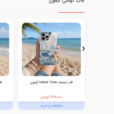
قاب گوشی آیفون
‹
قاب یونیک کیس Unique case _ سری
قاب ایسلند Island Time آیفون
قاب ن
698,000 تومان
د
مشاهده و خرید