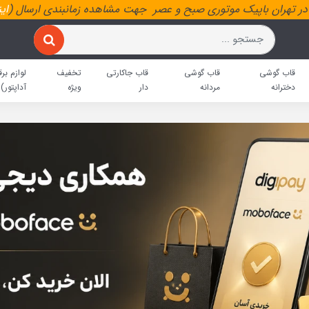
ر تهران باپیک موتوری صبح و عصر جهت مشاهده زمانبندی ارسال (
ای
قاب گوشی
قاب گوشی
قاب جاکارتی
تخفیف
لوازم برق
دخترانه
مردانه
دار
ویژه
آداپتور)