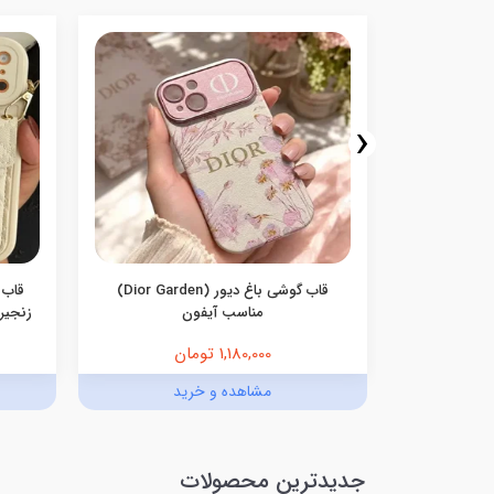
‹
سامسونگ
قاب گوشی باغ دیور (Dior Garden)
قاب 
مناسب آیفون
زنجیری
1,180,000 تومان
د
مشاهده و خرید
جدیدترین محصولات