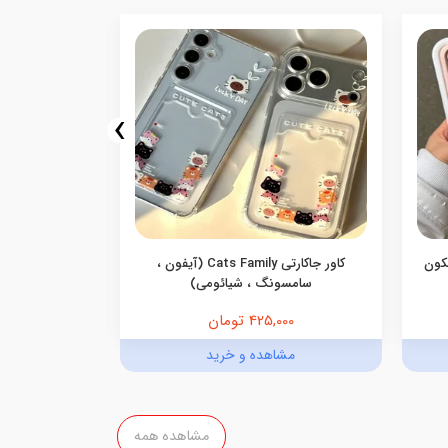
›
یکون
کاور جاکارتی Cats Family (آیفون ،
کاور گوشی جاک
سامسونگ ، شیائومی)
425,000 تومان
,000
مشاهده و خرید
مش
مشاهده همه