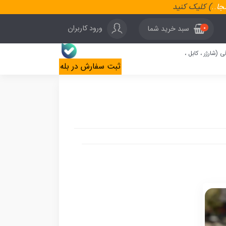
نجا
..
) کلیک کنید
ورود کاربران
سبد خرید شما
0
ی (شارژر ، کابل ،
ثبت سفارش در بله