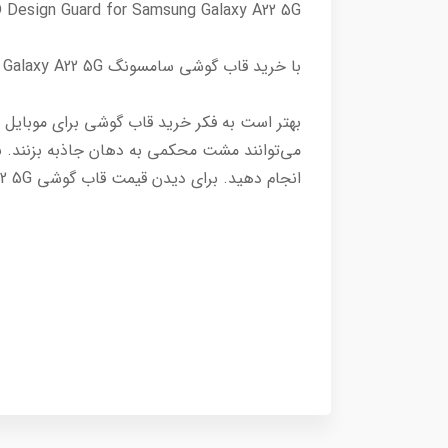
3D Design Guard for Samsung Galaxy A22 5G ، لیست قیمت قاب A22 5Gو دیگر لوازم جانبی سامسونگ آ22 فایوجی از سایت م
با خرید قاب گوشی سامسونگ Samsung Galaxy A22 5G خیال خودتان را راحت کنید!
انجام دهید. برای دیدن قیمت قاب گوشی A22 5G و سایر لوازم جانبی آن هم می‌توانید محصولات موبوفیس را بررسی کنید.