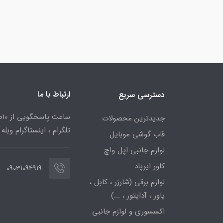
ارتباط با ما
دسترسی سریع
جدیدترین محصولات
تلگرام ، اینستاگرام وبله
قاب گوشی موبایل
لوازم جانبی اپل واچ
کاور ایرپاد
09031094919
لوازم برقی (شارژر ، کابل ،
پاور ، آداپتور ، ...)
اکسسوری و لوازم جانبی