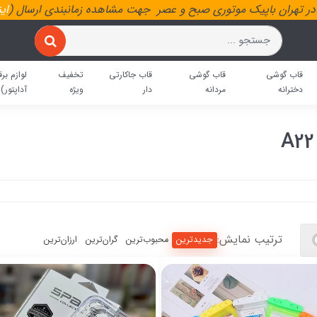
ر تهران باپیک موتوری صبح و عصر جهت مشاهده زمانبندی ارسال (
ای
قاب گوشی
قاب گوشی
قاب جاکارتی
تخفیف
لوازم برق
دخترانه
مردانه
دار
ویژه
آداپتور)
ترتیب نمایش:
جدیدترین
محبوب‌ترین
گران‌ترین
ارزان‌ترین