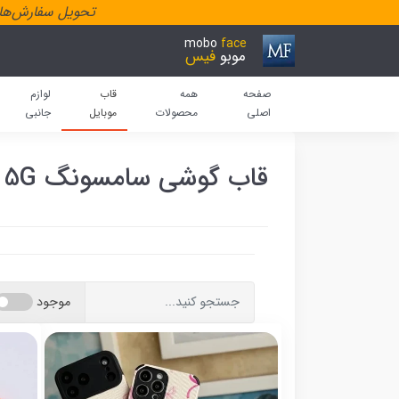
تحویل سفارش‌هاد
mobo
face
موبو
فیس
صفحه
همه
قاب
لوازم
اصلی
محصولات
موبایل
جانبی
قاب گوشی سامسونگ A22 5G
موجود