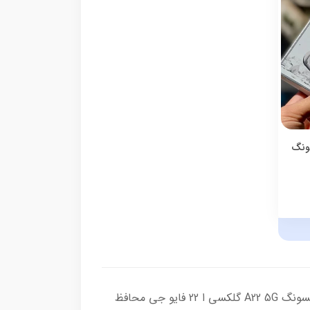
ونگ
‫خرید قاب گوشی سامسونگ A22 5G ‬‎خرید قاب A22 5G کاور A 22 5G طرح دار 3D الماسی مناسب گوشی موبایل سامسونگ A22 5G گلکسی ا 22 فایو جی محافظ