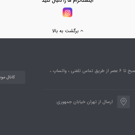
اینستاگرام ما را دنبال کنید
برگشت به بالا
ساعت پاسخگویی از 10صبح تا 6 عصر از طریق تماس تلفنی ، واتساپ ،
کانال مو
ارسال از تهران خیابان جمهوری