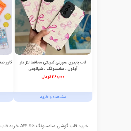
قاب پاپیون صورتی کبریتی محافظ لنز دار
کاور ضد
آیفون ، سامسونگ ، شیائومی
360,000 تومان
مشاهده و خرید