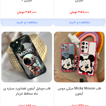
دیزنی
دیزنی 2
357,000 تومان
354,000 تومان
مشاهده و خرید
مشاهده و خرید
قاب Micky Mouse میکی موس
قاب موبایل آیفون فضانورد سیاره ی
آیفون
ماه محافظ لنزدار
349,000 تومان
859,000 تومان