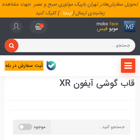
تحویل سفارش‌هادر تهران باپیک موتوری صبح و عصر جهت مشاهده
زمانبندی ارسال (
اینجا
..
) کلیک کنید
mobo
face
0
موبو
فیس
ثبت سفارش در بله
قاب گوشی آیفون XR
موجود