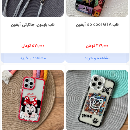
قاب so cool GTA آیفون
قاب پاپیون. جاکارتی آیفون
379,000 تومان
572,000 تومان
مشاهده و خرید
مشاهده و خرید