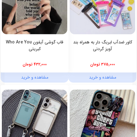
کاور ضدآب ایربگ دار به همراه بند
قاب گوشی آیفون Who Are You
آویز گردنی
کبریتی
375,000 تومان
432,000 تومان
مشاهده و خرید
مشاهده و خرید