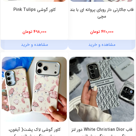
قاب جاکارتی دار رویای پروانه ای با بند
کاور گوشی Pink Tulips
مچی
420,000 تومان
498,000 تومان
مشاهده و خرید
مشاهده و خرید
قاب White Christian Dior دور لنز
کاور گوشی لاک پشت( آیفون،