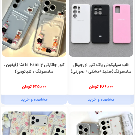
قاب سیلیکونی پاک کنی اورجینال
کاور جاکارتی Cats Family (آیفون ،
سامسونگ(سفید+مشکی+ صورتی)
سامسونگ ، شیائومی)
486,000 تومان
425,000 تومان
مشاهده و خرید
مشاهده و خرید