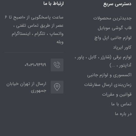
ارتباط با ما
دسترسی سریع
ساعت پاسخگویی از 10صبح تا 6
جدیدترین محصولات
عصر از طریق تماس تلفنی ،
قاب گوشی موبایل
واتساپ ، تلگرام ، اینستاگرام
لوازم جانبی اپل واچ
وبله
کاور ایرپاد
لوازم برقی (شارژر ، کابل ، پاور ،
09031094919
آداپتور ، ...)
اکسسوری و لوازم جانبی
ارسال از تهران خیابان
زمان‌بندی ارسال سفارشات
جمهوری
قوانین و مقررات
تماس با ما
در باره ما