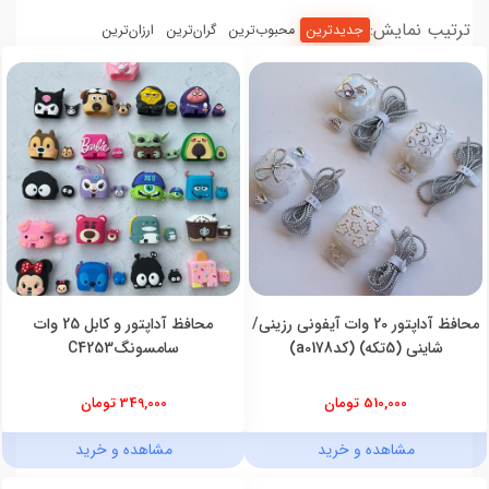
ترتیب نمایش:
جدیدترین
محبوب‌ترین
گران‌ترین
ارزان‌ترین
محافظ آداپتور 20 وات آیفونی رزینی/
محافظ آداپتور و کابل 25 وات
شاینی (5تکه) (کدa0178)
سامسونگC4253
510,000 تومان
349,000 تومان
مشاهده و خرید
مشاهده و خرید