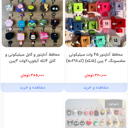
محافظ آداپتور 45 وات سیلیکونی
محافظ آداپتور و کابل سیلیکونی و
سامسونگ 3 پین (5تکه) (کدa0298)
کابل 4تکه آیفون20وات 3پین
360,000 تومان
385,000 تومان
مشاهده و خرید
مشاهده و خرید
ناموجود