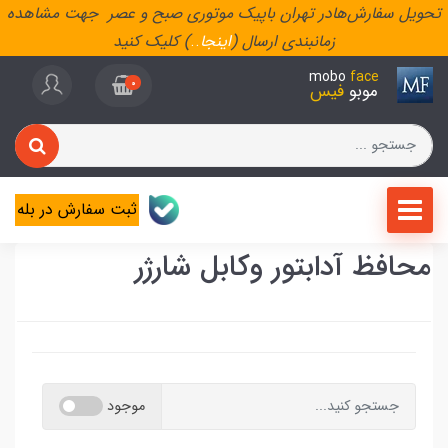
تحویل سفارش‌هادر تهران باپیک موتوری صبح و عصر جهت مشاهده
زمانبندی ارسال (
اینجا
..
) کلیک کنید
mobo
face
0
موبو
فیس
ثبت سفارش در بله
محافظ آدابتور وکابل شارژر
موجود