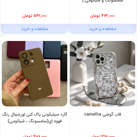
سامسونگ و شیائومی.)
473,000 تومان
542,000 تومان
مشاهده و خرید
مشاهده و خرید
قاب گوشی camellia
گارد سیلیکونی پاک کنی اورجینال رنگ
قهوه ای(سامسونگ ، شیائومی)
398,000 تومان
486,000 تومان