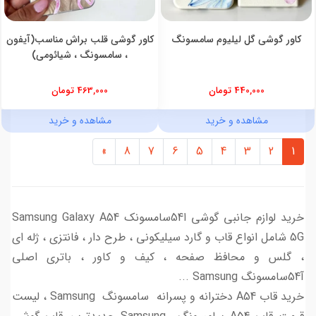
کاور گوشی گل لیلیوم سامسونگ
کاور گوشی قلب براش مناسب(آیفون
، سامسونگ ، شیائومی)
440,000 تومان
463,000 تومان
مشاهده و خرید
مشاهده و خرید
»
8
7
6
5
4
3
2
1
خرید لوازم جانبی گوشی ا54سامسونک Samsung Galaxy A54
5G شامل انواع قاب و گارد سیلیکونی ، طرح دار ، فانتزی ، ژله ای
، گلس و محافظ صفحه ، کیف و کاور ، باتری اصلی
آ54سامسونگ Samsung ...
خرید قاب A54 دخترانه و پسرانه سامسونگ Samsung ، لیست