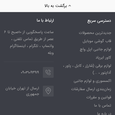
برگشت به بالا
ارتباط با ما
دسترسی سریع
ساعت پاسخگویی از 10صبح تا 6
جدیدترین محصولات
عصر از طریق تماس تلفنی ،
قاب گوشی موبایل
واتساپ ، تلگرام ، اینستاگرام
لوازم جانبی اپل واچ
وبله
کاور ایرپاد
لوازم برقی (شارژر ، کابل ، پاور ،
09031094919
آداپتور ، ...)
اکسسوری و لوازم جانبی
ارسال از تهران خیابان
زمان‌بندی ارسال سفارشات
جمهوری
قوانین و مقررات
تماس با ما
قاب گوشی، محافظ صفحه گوشی، محافظ لنز تکی و شارژر گوشی
در باره ما