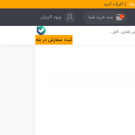
نجا
..
) کلیک کنید
ورود کاربران
سبد خرید شما
0
ی (شارژر ، کابل ،
ثبت سفارش در بله