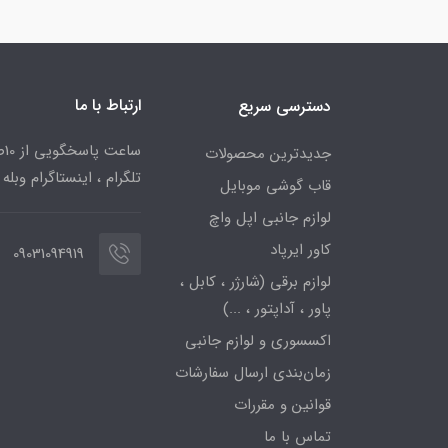
ارتباط با ما
دسترسی سریع
جدیدترین محصولات
تلگرام ، اینستاگرام وبله
قاب گوشی موبایل
لوازم جانبی اپل واچ
کاور ایرپاد
09031094919
لوازم برقی (شارژر ، کابل ،
پاور ، آداپتور ، ...)
اکسسوری و لوازم جانبی
زمان‌بندی ارسال سفارشات
قوانین و مقررات
تماس با ما