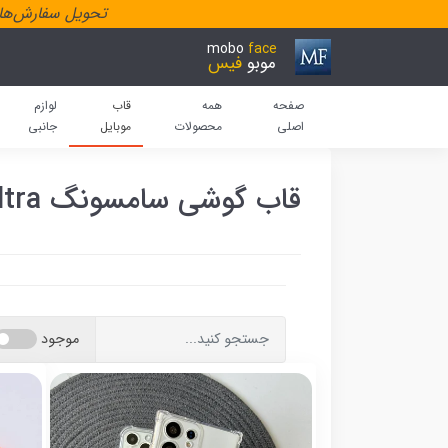
تحویل سفارش‌هاد
mobo
face
موبو
فیس
صفحه
همه
قاب
لوازم
اصلی
محصولات
موبایل
جانبی
قاب گوشی سامسونگ S20 Ultra
موجود