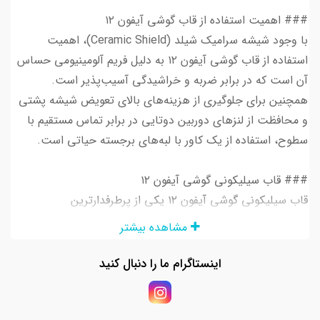
### اهمیت استفاده از قاب گوشی آیفون ۱۲
با وجود شیشه سرامیک شیلد (Ceramic Shield)، اهمیت
استفاده از قاب گوشی آیفون ۱۲ به دلیل فریم آلومینیومی حساس
آن است که در برابر ضربه و خراشیدگی آسیب‌پذیر است.
همچنین برای جلوگیری از هزینه‌های بالای تعویض شیشه پشتی
و محافظت از لنزهای دوربین دوتایی در برابر تماس مستقیم با
سطوح، استفاده از یک کاور با لبه‌های برجسته حیاتی است.
### قاب سیلیکونی گوشی آیفون ۱۲
قاب سیلیکونی گوشی آیفون ۱۲ یکی از پرطرفدارترین
انتخاب‌هاست. این قاب‌ها با پوشش داخلی میکروفایبر (مخملی)
مشاهده بیشتر
از ایجاد خراش‌های میکروسکوپی روی بدنه جلوگیری می‌کنند.
سیلیکون اورجینال با خاصیت ضدلک و چسبندگی عالی در
اینستاگرام ما را دنبال کنید
دست، حس امنیت و لطافت بی‌نظیری به کاربر می‌دهد و در
رنگ‌بندی‌های متنوع برای هر سلیقه‌ای موجود است.