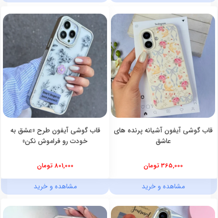
قاب گوشی آیفون آشیانه پرنده های
قاب گوشی آیفون طرح «عشق به
عاشق
خودت رو فراموش نکن»
365,000 تومان
801,000 تومان
مشاهده و خرید
مشاهده و خرید