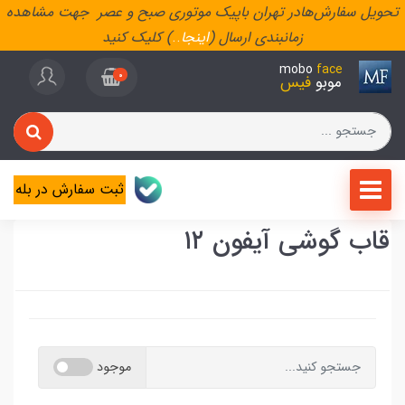
تحویل سفارش‌هادر تهران باپیک موتوری صبح و عصر جهت مشاهده
زمانبندی ارسال (
اینجا
..
) کلیک کنید
mobo
face
0
موبو
فیس
ثبت سفارش در بله
قاب گوشی آیفون ۱۲
موجود