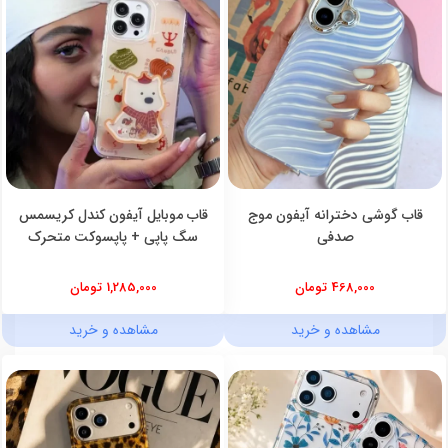
قاب گوشی دخترانه آیفون موج
قاب موبایل آیفون کندل کریسمس
صدفی
سگ پاپی + پاپسوکت متحرک
468,000 تومان
1,285,000 تومان
مشاهده و خرید
مشاهده و خرید