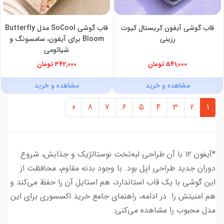
قاب گوشی آیفون کریستال کیوت
قاب گوشی SoCool مدل Butterfly
رزینی
Bloom برای آیفون، سامسونگ و
شیائومی
541,000 تومان
342,000 تومان
مشاهده و خرید
مشاهده و خرید
»
8
7
6
5
4
3
2
1
*آیفون ۱۲ با آن طراحی لبه‌تخت نوستالژیک و جذابش، شروع
دوران جدید طراحی اپل بود. با وجود بدنه مقاوم، محافظت از
این گوشی با یک قاب استاندارد، هم استایل آن را حفظ می‌کند و
هم امنیتش را. در ادامه، راهنمای جامع خرید اکسسوری برای این
مدل محبوب را مشاهده می‌کنی: