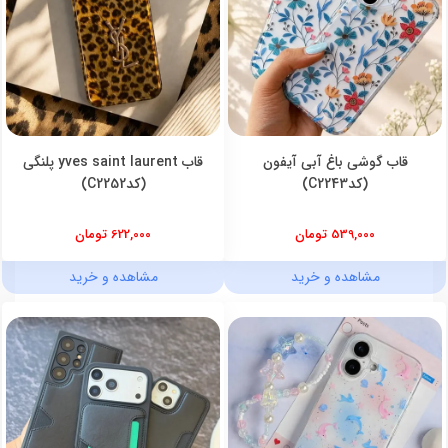
قاب گوشی باغ آبی آیفون
قاب yves saint laurent پلنگی
(کدC2243)
(کدC2252)
539,000 تومان
622,000 تومان
مشاهده و خرید
مشاهده و خرید