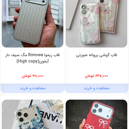
قاب گوشی پروانه صورتی
قاب ریموا Rimowa مگ سیف دار
آیفون(High copy)
638,000 تومان
990,000 تومان
مشاهده و خرید
مشاهده و خرید