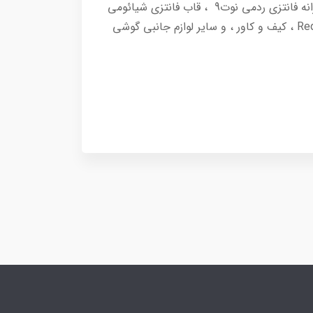
خرید انواع قاب و کاور و لوازم جانبی Xiaomi Redmi Note 9 شامل انواع قاب سیلیکونیRedmi Note 9 ، قاب دخترانه فانتزی ردمی نوت9 ، قاب فانتزی شیائومی
ردمی نوت 9 ، ژله ای ، باتری اصلی Xiaomi Redmi Note 9 ، کابل و شارژر اصلی ، گلس و محافظ صفحه Redmi Note 9 ، کیف و کاور ، و سایر لوازم جانبی گوشی