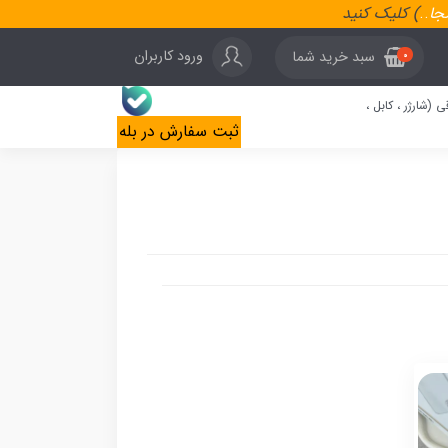
نجا
..
) کلیک کنید
ورود کاربران
سبد خرید شما
0
ی (شارژر ، کابل ،
ثبت سفارش در بله