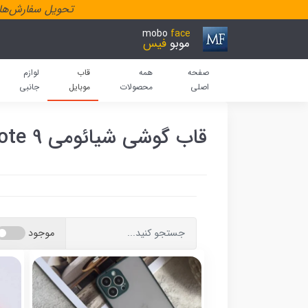
تحویل سفارش‌هاد
mobo
face
موبو
فیس
صفحه
همه
قاب
لوازم
اصلی
محصولات
موبایل
جانبی
قاب گوشی شیائومی Redmi Note 9
موجود