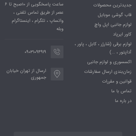
ساعت پاسخگویی از 10صبح تا 6
جدیدترین محصولات
عصر از طریق تماس تلفنی ،
قاب گوشی موبایل
واتساپ ، تلگرام ، اینستاگرام
لوازم جانبی اپل واچ
وبله
کاور ایرپاد
لوازم برقی (شارژر ، کابل ، پاور ،
09031094919
آداپتور ، ...)
اکسسوری و لوازم جانبی
ارسال از تهران خیابان
زمان‌بندی ارسال سفارشات
جمهوری
قوانین و مقررات
تماس با ما
در باره ما