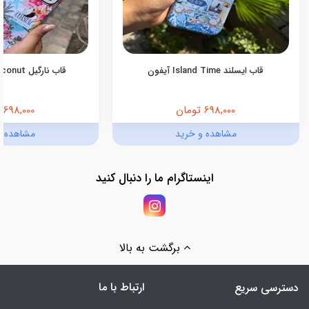
قاب ایسلند Island Time آیفون
قاب نارگیل Pink Coconut آیفون
698,000 تومان
698,000 تومان
مشاهده و خرید
مشاهده و
اینستاگرام ما را دنبال کنید
برگشت به بالا
ارتباط با ما
دسترسی سریع