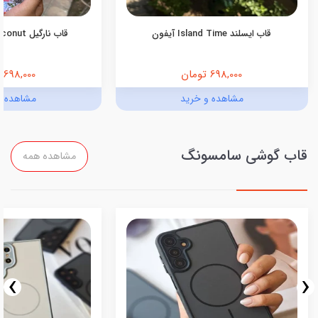
قاب ایسلند Island Time آیفون
قاب نارگیل Pink Coconut آیفون
698,000 تومان
698,000 تومان
مشاهده و خرید
مشاهده و
قاب گوشی سامسونگ
مشاهده همه
›
‹