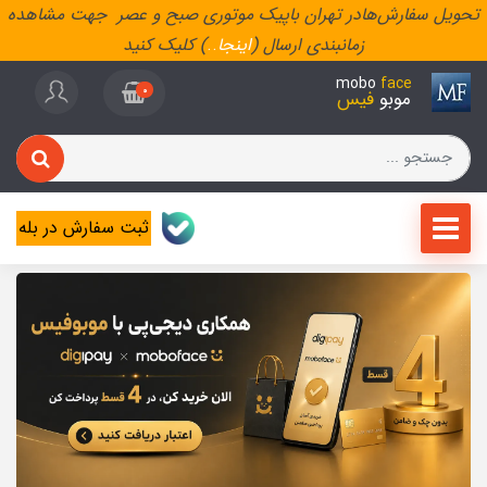
تحویل سفارش‌هادر تهران باپیک موتوری صبح و عصر جهت مشاهده
زمانبندی ارسال (
اینجا
..
) کلیک کنید
mobo
face
0
موبو
فیس
ثبت سفارش در بله