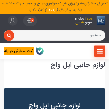
تحویل سفارش‌هادر تهران باپیک موتوری صبح و عصر جهت مشاهده
زمانبندی ارسال (
اینجا
..
) کلیک کنید
mobo
face
0
موبو
فیس
ثبت سفارش در بله
لوازم جانبی اپل واچ
لوازم جانبی اپل واچ