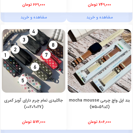
749,000 تومان
669,000 تومان
مشاهده و خرید
مشاهده و خرید
بند اپل واچ چرمی mocha mousse
جاکلیدی تمام چرم دارای آویز کمری
(کدw5059)
(00209027)
806,000 تومان
572,000 تومان