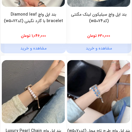
بند اپل واچ سیلیکون لینک مگنتی
بند اپل واچ Diamond leaf
(کدw5074)
bracelet با گارد نگینی (کدw5072)
630,000 تومان
1,046,000 تومان
مشاهده و خرید
مشاهده و خرید
بند اپل واچ طرح تاج محل (کدw5070)
بند اپل واچ Luxury Pearl Chain