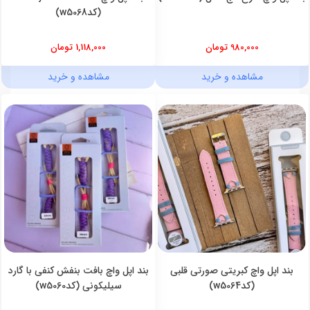
(کدw5068)
980,000 تومان
1,118,000 تومان
مشاهده و خرید
مشاهده و خرید
بند اپل واچ کبریتی صورتی قلبی
بند اپل واچ بافت بنفش کنفی با گارد
(کدw5064)
سیلیکونی (کدw5060)