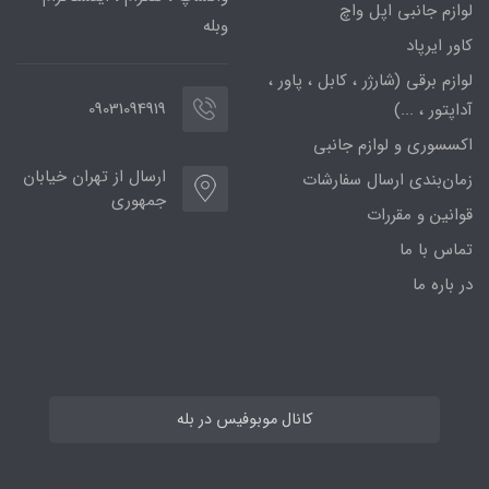
لوازم جانبی اپل واچ
وبله
کاور ایرپاد
لوازم برقی (شارژر ، کابل ، پاور ،
09031094919
آداپتور ، ...)
اکسسوری و لوازم جانبی
ارسال از تهران خیابان
زمان‌بندی ارسال سفارشات
جمهوری
قوانین و مقررات
تماس با ما
در باره ما
کانال موبوفیس در بله