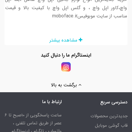
واچ،کاور اپل واچ ، و گلس اپل واچ با کیفیت بالا و قیمت
مناسب از سایت موبوفیسmoboface.ir
مشاهده بیشتر
اینستاگرام ما را دنبال کنید
برگشت به بالا
ارتباط با ما
دسترسی سریع
ساعت پاسخگویی از 10صبح تا 6
جدیدترین محصولات
عصر از طریق تماس تلفنی ،
قاب گوشی موبایل
واتساپ ، تلگرام ، اینستاگرام