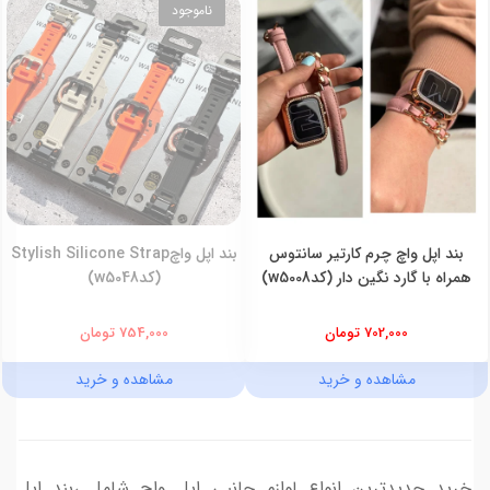
ناموجود
بند اپل واچ چرم کارتیر سانتوس
بند اپل واچStylish Silicone Strap
همراه با گارد نگین دار (کدw5008)
(کدw5048)
702,000 تومان
754,000 تومان
مشاهده و خرید
مشاهده و خرید
خرید جدیدترین انواع لوازم جانبی اپل واچ شامل ،بند اپل