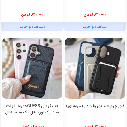
830,000 تومان
830,000 تومان
مشاهده و خرید
مشاهده و خرید
کاور چرم استندی ولت‌دار (سرمه ای)
قاب گوشی GUESSهمراه با ولت
ست پک اورجینال مگ سیف فعال
830,000 تومان
1,618,000 تومان