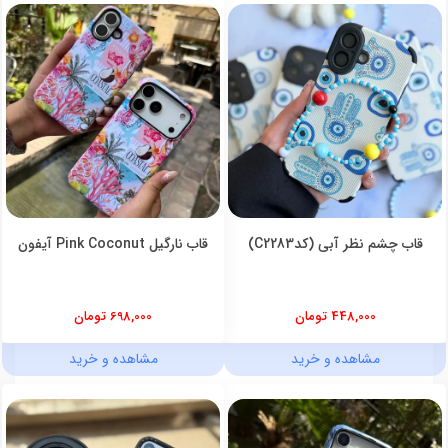
قاب چشم نظر آبی (کدC2283)
قاب نارگیل Pink Coconut آیفون
448,000 تومان
698,000 تومان
مشاهده و خرید
مشاهده و خرید