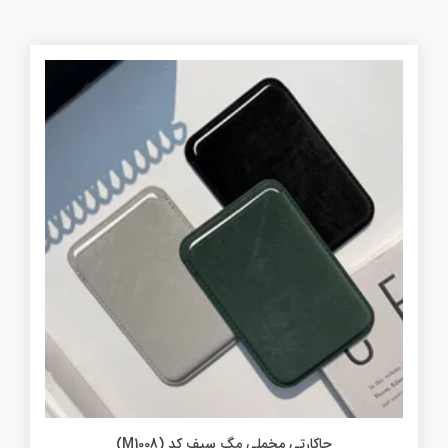
جاکارتی مخملی مگ سیف کد (M1008)