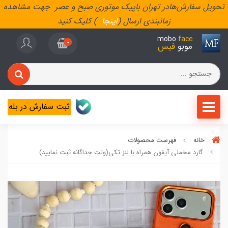
تحویل سفارش‌هادر تهران باپیک موتوری صبح و عصر جهت مشاهده
زمانبندی ارسال (
اینجا
..
) کلیک کنید
mobo
face
0
موبو
فیس
ثبت سفارش در بله
خانه
فهرست محصولات
گارد مخملی آیفون همراه با لنز تکی(ولت جداگانه ثبت نمایید)