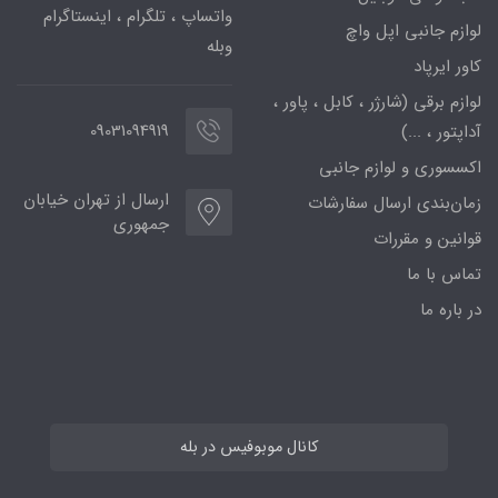
واتساپ ، تلگرام ، اینستاگرام
لوازم جانبی اپل واچ
وبله
کاور ایرپاد
لوازم برقی (شارژر ، کابل ، پاور ،
09031094919
آداپتور ، ...)
اکسسوری و لوازم جانبی
ارسال از تهران خیابان
زمان‌بندی ارسال سفارشات
جمهوری
قوانین و مقررات
تماس با ما
در باره ما
کانال موبوفیس در بله