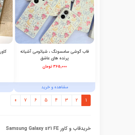
قاب گوشی سامسونگ ، شیائومی آشیانه
کاور
پرنده های عاشق
365,000 تومان
مشاهده و خرید
»
7
6
5
4
3
2
1
خریدقاب و کاور Samsung Galaxy s21 FE