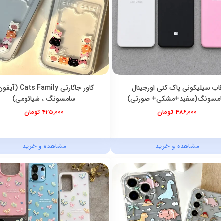
اب سیلیکونی پاک کنی اورجینال
کاور جاکارتی Cats Family (
مسونگ(سفید+مشکی+ صورتی)
سامسونگ ، شیائومی)
486,000 تومان
425,000 تومان
مشاهده و خرید
مشاهده و خرید