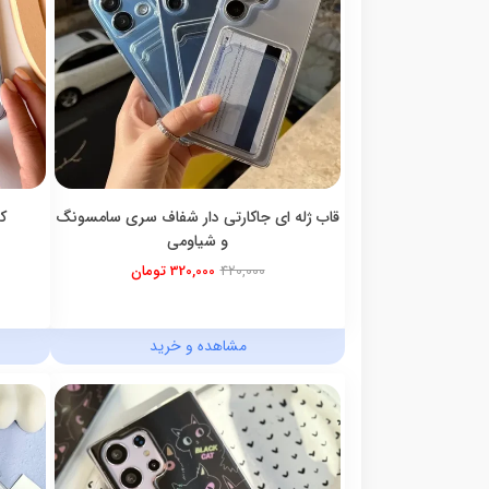
قاب ژله ای جاکارتی دار شفاف سری سامسونگ
ک
و شیاومی
420,000
320,000 تومان
مشاهده و خرید