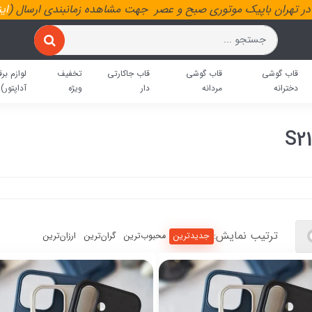
ر تهران باپیک موتوری صبح و عصر جهت مشاهده زمانبندی ارسال (
ای
قاب گوشی
قاب گوشی
قاب جاکارتی
تخفیف
لوازم برق
دخترانه
مردانه
دار
ویژه
آداپتور)
ترتیب نمایش:
جدیدترین
محبوب‌ترین
گران‌ترین
ارزان‌ترین