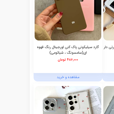
گ Black Cat جاکارتی دار
گارد سیلیکونی پاک کنی اورجینال رنگ قهوه
ای(سامسونگ ، شیائومی)
486,000 تومان
مشاهده و خرید