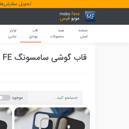
تحویل سفارش‌هاد
mobo
face
موبو
فیس
صفحه
همه
قاب
لوازم
اصلی
محصولات
موبایل
جانبی
قاب گوشی سامسونگ S21 FE
موجود