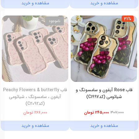
مشاهده و خرید
مشاهده و خرید
21%
ناموجود
قاب Rose آیفون و سامسونگ و
قاب Peachy Flowers & butterfly
شیائومی (کدC1997)
آیفون ، سامسونگ ، شیائومی
(کدC2092)
307,000
245,000 تومان
266,000 تومان
مشاهده و خرید
مشاهده و خرید