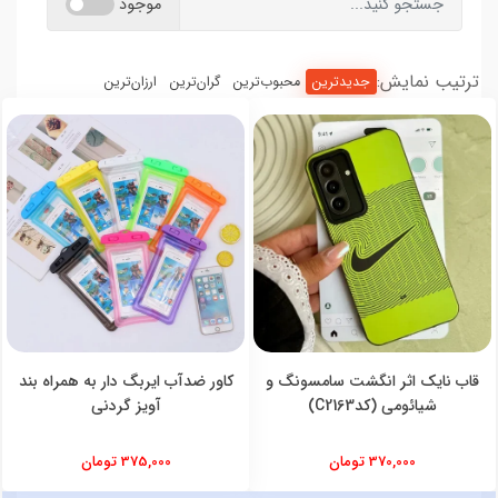
موجود
ترتیب نمایش:
جدیدترین
محبوب‌ترین
گران‌ترین
ارزان‌ترین
قاب نایک اثر انگشت سامسونگ و
کاور ضدآب ایربگ دار به همراه بند
شیائومی (کدC2163)
آویز گردنی
370,000 تومان
375,000 تومان