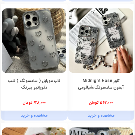
کاور Midnight Rose
قاب موبایل ( سامسونگ ) قلب
آیفون،سامسونگ،شیائومی
دکوراتیو بیرنگ
542,000 تومان
928,000 تومان
مشاهده و خرید
مشاهده و خرید