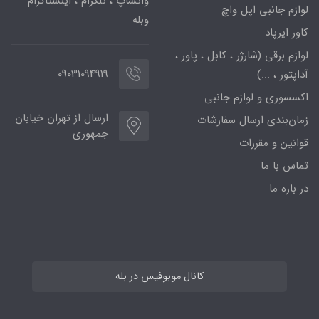
واتساپ ، تلگرام ، اینستاگرام
لوازم جانبی اپل واچ
وبله
کاور ایرپاد
لوازم برقی (شارژر ، کابل ، پاور ،
09031094919
آداپتور ، ...)
اکسسوری و لوازم جانبی
ارسال از تهران خیابان
زمان‌بندی ارسال سفارشات
جمهوری
قوانین و مقررات
تماس با ما
در باره ما
کانال موبوفیس در بله