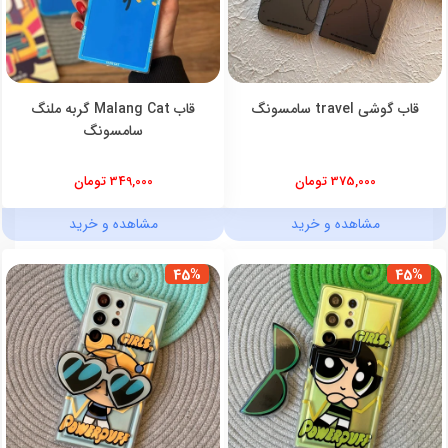
قاب گوشی travel سامسونگ
قاب Malang Cat گربه ملنگ
سامسونگ
375,000 تومان
349,000 تومان
مشاهده و خرید
مشاهده و خرید
45%
45%