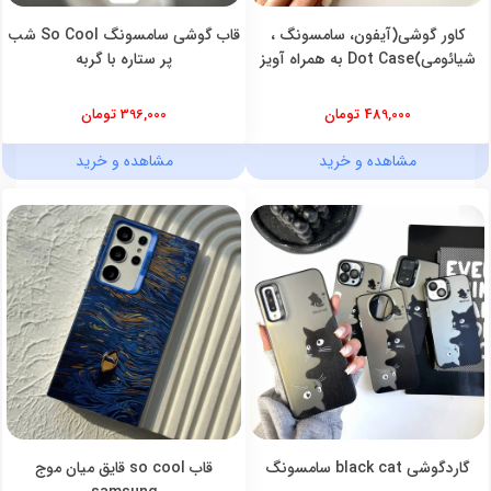
کاور گوشی(آیفون، سامسونگ ،
قاب گوشی سامسونگ So Cool شب
شیائومی)Dot Case به همراه آویز
پر ستاره با گربه
489,000 تومان
396,000 تومان
مشاهده و خرید
مشاهده و خرید
گاردگوشی black cat سامسونگ
قاب so cool قایق میان موج