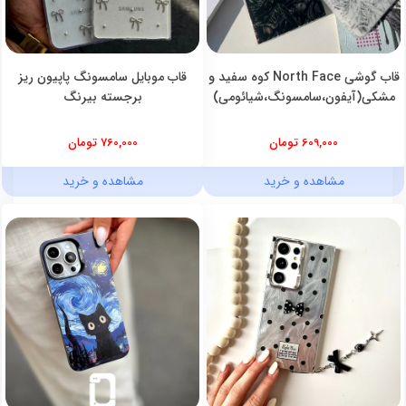
قاب گوشی North Face کوه سفید و
قاب موبایل سامسونگ پاپیون ریز
مشکی(آیفون،سامسونگ،شیائومی)
برجسته بیرنگ
609,000 تومان
760,000 تومان
مشاهده و خرید
مشاهده و خرید