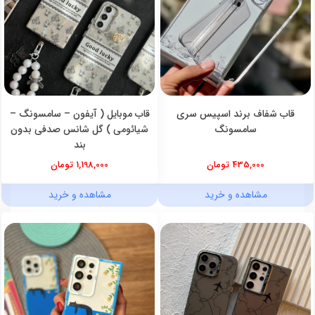
قاب شفاف برند اسپیس سری
قاب موبایل ( آیفون – سامسونگ –
سامسونگ
شیائومی ) گل شانس صدفی بدون
بند
435,000 تومان
1,198,000 تومان
مشاهده و خرید
مشاهده و خرید