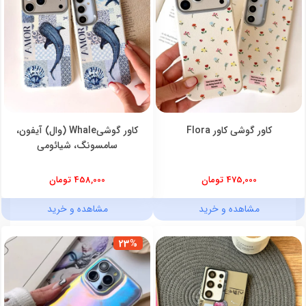
کاور گوشی کاور Flora
کاور گوشیWhale (وال) آیفون،
سامسونگ، شیائومی
475,000 تومان
458,000 تومان
مشاهده و خرید
مشاهده و خرید
23%