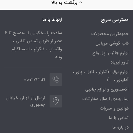
برگشت به بالا
ارتباط با ما
دسترسی سریع
ساعت پاسخگویی از 10صبح تا 6
جدیدترین محصولات
عصر از طریق تماس تلفنی ،
قاب گوشی موبایل
واتساپ ، تلگرام ، اینستاگرام
لوازم جانبی اپل واچ
وبله
کاور ایرپاد
لوازم برقی (شارژر ، کابل ، پاور ،
09031094919
آداپتور ، ...)
اکسسوری و لوازم جانبی
ارسال از تهران خیابان
زمان‌بندی ارسال سفارشات
جمهوری
قوانین و مقررات
تماس با ما
در باره ما