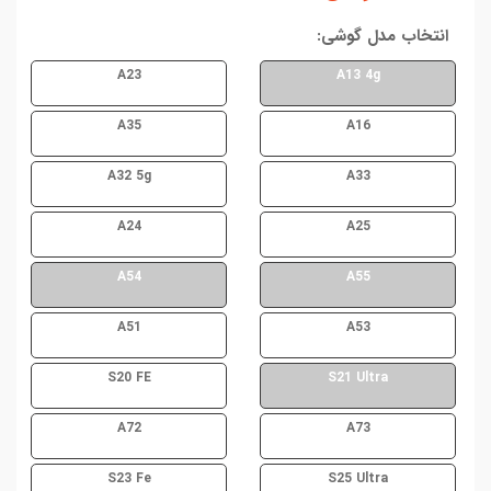
انتخاب مدل گوشی:
A23
A13 4g
A35
A16
A32 5g
A33
A24
A25
A54
A55
A51
A53
S20 FE
S21 Ultra
A72
A73
S23 Fe
S25 Ultra