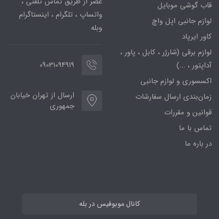
عصر از طریق تماس تلفنی ،
قاب گوشی موبایل
واتساپ ، تلگرام ، اینستاگرام
لوازم جانبی اپل واچ
وبله
کاور ایرپاد
لوازم برقی (شارژر ، کابل ، پاور ،
09031094919
آداپتور ، ...)
اکسسوری و لوازم جانبی
ارسال از تهران خیابان
زمان‌بندی ارسال سفارشات
جمهوری
قوانین و مقررات
تماس با ما
در باره ما
کانال موبوفیس در بله