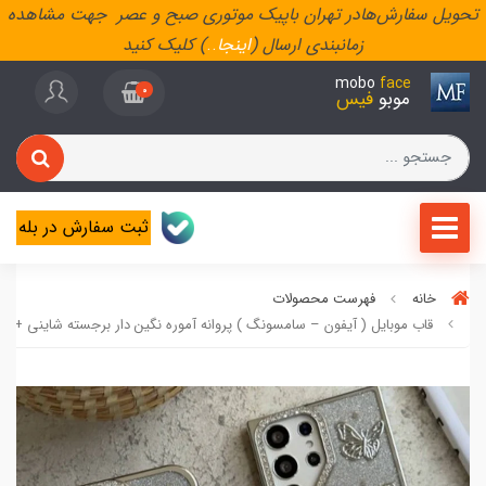
تحویل سفارش‌هادر تهران باپیک موتوری صبح و عصر جهت مشاهده
زمانبندی ارسال (
اینجا
..
) کلیک کنید
mobo
face
0
موبو
فیس
ثبت سفارش در بله
خانه
فهرست محصولات
قاب موبایل ( آیفون – سامسونگ ) پروانه آموره نگین دار برجسته شاینی + ب