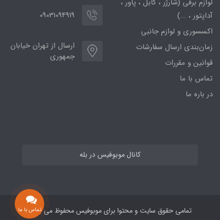
لوازم برقی (شارژر ، کابل ، پاور ،
09031094919
آداپتور ، ...)
اکسسوری و لوازم جانبی
ارسال از تهران خیابان
زمان‌بندی ارسال سفارشات
جمهوری
قوانین و مقررات
تماس با ما
در باره ما
کانال موبوفیس در بله
تمامی حقوق سایت و محتوا برای موبوفیس محفوظ می باشد