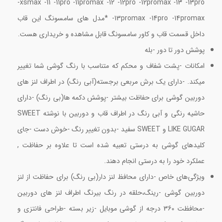
-xsmax -11 -11pro -11promax -12 -12pro -12promax -13 -13pro
-13promax -14pro -14promax *مدل های سامسونگ این قاب
داخل قسمت قاب و کاور سامسونگ قابل مشاهده و خریداری هست.
پوشش دور تا دور -بله
امکانات -پشت شفاف و محکم که متناسب با رنگ گوشی شما تغییر
میکند. -دارای یک برش مربعی برجسته(آبی رنگ) در اطراف لنز های
دوربین گوشی برای حفاظت بیشتر -پوشش دکمه ها(بی رنگ) -دارای
حاشیه رنگی و آبی رنگ در اطراف قاب و دوربین با نوشته SWEET
LIKE GUGAR و SWEET سفید -بدون تغییر رنگ -خوش دست -جای
کلیدهای گوشی به درستی تعبیه شده است تا علاوه بر حفاظت ,
عملکرد خود را به درستی انجام دهند.
ویژگی‌های خاص -دارای محافظ لنز دار(بی رنگ) برای حفاظت از لنز
دوربین گوشی -رینگ،حلقه در رنگ بیرنگ اطراف لنز های دوربین
-محافظت 360 درجه از گوشی موبایل -زیر بسته -طراحی فانتزی و