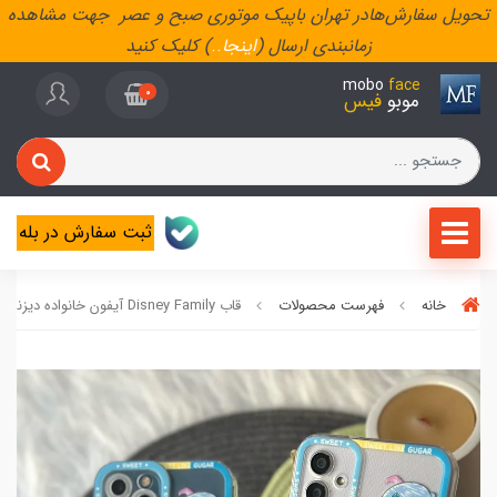
تحویل سفارش‌هادر تهران باپیک موتوری صبح و عصر جهت مشاهده
زمانبندی ارسال (
اینجا
..
) کلیک کنید
mobo
face
0
موبو
فیس
ثبت سفارش در بله
خانه
فهرست محصولات
قاب Disney Family آیفون خانواده دیزنی