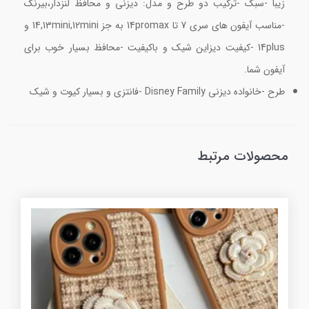
زیبا -سبک -ترکیب دو طرح و مدل: دیزنی و محافظ لنزدار،بیرنگ
-مناسب آیفون های سری 7 تا 14promax به جز 14,13mini,12mini و
14plus -کیفیت دیزاین شیک و باکیفیت -محافظ بسیار خوب برای
آیفون شما.
طرح -خانواده دیزنی Disney Family -فانتزی و بسیار کیوت و شیک
محصولات مرتبط