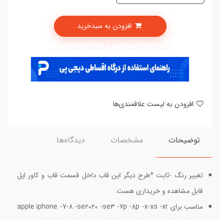
افزودن به سبدخرید
امکان پرداخت در 4 قسط با دیجی پی
افزودن به لیست علاقمندی‌ها
توضیحات
مشخصات
دیدگاه‌ها
تغییر رنگ -ثابت *طرح دیگر این قاب داخل قسمت قاب و کاور اپل
قابل مشاهده و خریداری هست.
مناسب برای apple iphone -7-8 -se2020 -se3 -7p -8p -x-xs -xr