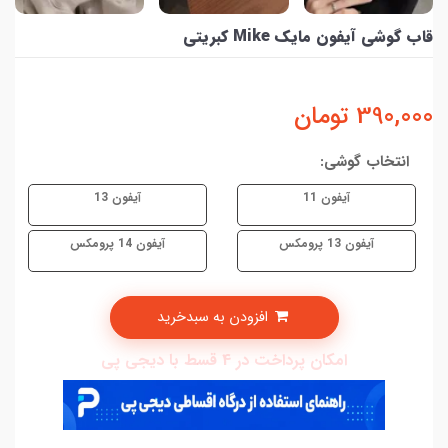
قاب گوشی آیفون مایک Mike کبریتی
390,000
تومان
انتخاب گوشی:
آیفون 11
آیفون 13
آیفون 13 پرومکس
آیفون 14 پرومکس
افزودن به سبدخرید
امکان پرداخت در 4 قسط با دیجی پی