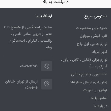
برگشت به بالا
ارتباط با ما
دسترسی سریع
ساعت پاسخگویی از 10صبح تا 6
جدیدترین محصولات
عصر از طریق تماس تلفنی ،
قاب گوشی موبایل
واتساپ ، تلگرام ، اینستاگرام
لوازم جانبی اپل واچ
وبله
کاور ایرپاد
لوازم برقی (شارژر ، کابل ، پاور ،
09031094919
آداپتور ، ...)
اکسسوری و لوازم جانبی
ارسال از تهران خیابان
زمان‌بندی ارسال سفارشات
جمهوری
قوانین و مقررات
تماس با ما
در باره ما