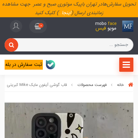
تحویل سفارش‌هادر تهران باپیک موتوری صبح و عصر جهت مشاهده
زمانبندی ارسال (
اینجا
..
) کلیک کنید
mobo
face
0
موبو
فیس
ثبت سفارش در بله
خانه
فهرست محصولات
قاب گوشی آیفون مایک Mike کبریتی