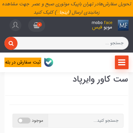
تحویل سفارش‌هادر تهران باپیک موتوری صبح و عصر جهت مشاهده
زمانبندی ارسال (
اینجا
..
) کلیک کنید
mobo
face
0
موبو
فیس
ثبت سفارش در بله
ست کاور وایرپاد
موجود