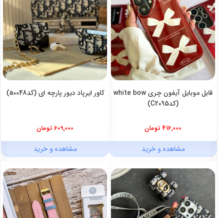
قابل موبایل آیفون چری white bow
کاور ایرپاد دیور پارچه ای (کدa0048)
(کدC2095)
416,000 تومان
609,000 تومان
مشاهده و خرید
مشاهده و خرید