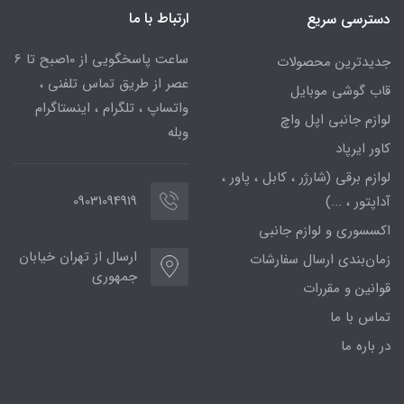
ارتباط با ما
دسترسی سریع
ساعت پاسخگویی از 10صبح تا 6
جدیدترین محصولات
عصر از طریق تماس تلفنی ،
قاب گوشی موبایل
واتساپ ، تلگرام ، اینستاگرام
لوازم جانبی اپل واچ
وبله
کاور ایرپاد
لوازم برقی (شارژر ، کابل ، پاور ،
09031094919
آداپتور ، ...)
اکسسوری و لوازم جانبی
ارسال از تهران خیابان
زمان‌بندی ارسال سفارشات
جمهوری
قوانین و مقررات
تماس با ما
در باره ما