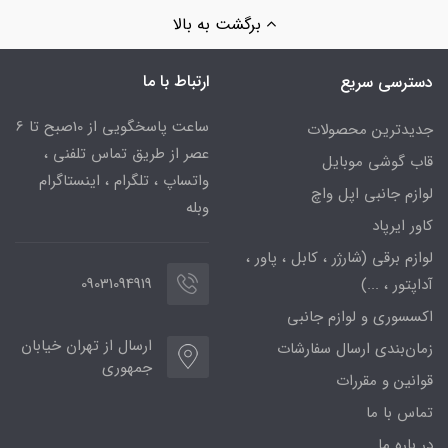
برگشت به بالا
ارتباط با ما
دسترسی سریع
ساعت پاسخگویی از 10صبح تا 6
جدیدترین محصولات
عصر از طریق تماس تلفنی ،
قاب گوشی موبایل
واتساپ ، تلگرام ، اینستاگرام
لوازم جانبی اپل واچ
وبله
کاور ایرپاد
لوازم برقی (شارژر ، کابل ، پاور ،
09031094919
آداپتور ، ...)
اکسسوری و لوازم جانبی
ارسال از تهران خیابان
زمان‌بندی ارسال سفارشات
جمهوری
قوانین و مقررات
تماس با ما
در باره ما