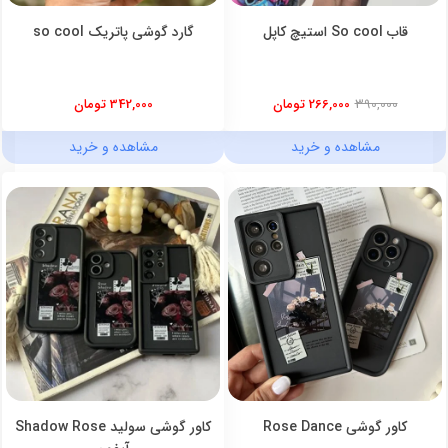
قاب So cool استیچ کاپل
گارد گوشی پاتریک so cool
390,000
266,000 تومان
342,000 تومان
مشاهده و خرید
مشاهده و خرید
کاور گوشی Rose Dance
کاور گوشی سولید Shadow Rose