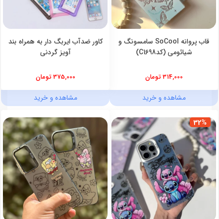
قاب پروانه SoCool سامسونگ و
کاور ضدآب ایربگ دار به همراه بند
شیائومی (کدC1698)
آویز گردنی
314,000 تومان
375,000 تومان
مشاهده و خرید
مشاهده و خرید
32%