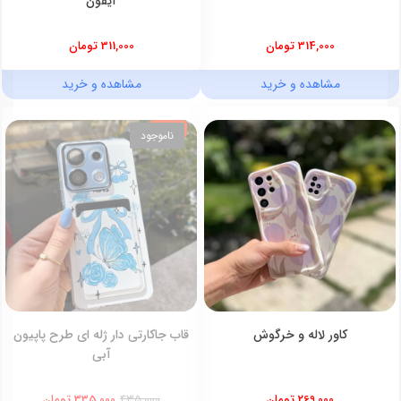
آیفون
314,000 تومان
311,000 تومان
مشاهده و خرید
مشاهده و خرید
23%
ناموجود
کاور لاله و خرگوش
قاب جاکارتی‌ دار ژله ای طرح پاپیون
آبی
269,000 تومان
435,000
335,000 تومان