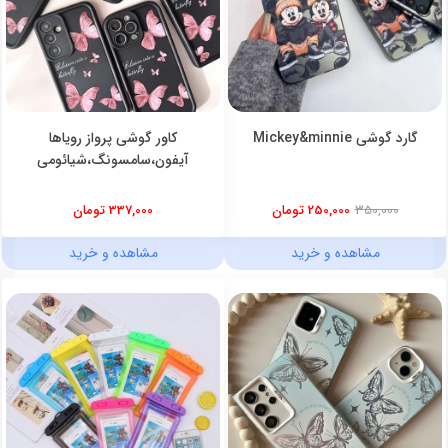
گارد گوشی Mickey&minnie
کاور گوشی پرواز رویاها
آیفون،سامسونگ،شیائومی
350,000
250,000 تومان
337,000 تومان
مشاهده و خرید
مشاهده و خرید