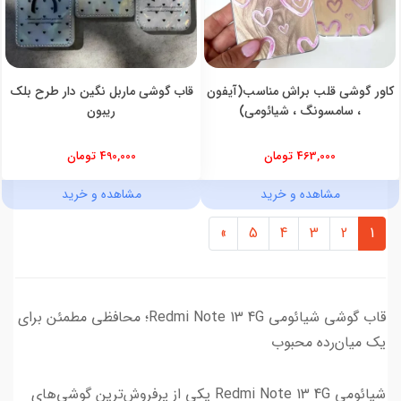
کاور گوشی قلب براش مناسب(آیفون
قاب گوشی ماربل نگین دار طرح بلک
، سامسونگ ، شیائومی)
ریبون
463,000 تومان
490,000 تومان
مشاهده و خرید
مشاهده و خرید
»
5
4
3
2
1
قاب گوشی شیائومی Redmi Note 13 4G؛ محافظی مطمئن برای
یک میان‌رده محبوب
شیائومی Redmi Note 13 4G یکی از پرفروش‌ترین گوشی‌های