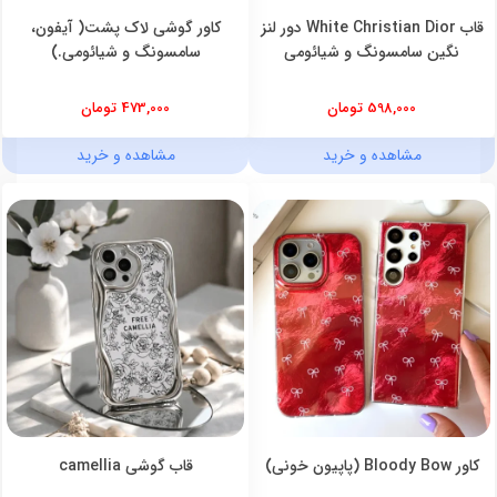
قاب White Christian Dior دور لنز
کاور گوشی لاک پشت( آیفون،
نگین سامسونگ و شیائومی
سامسونگ و شیائومی.)
598,000 تومان
473,000 تومان
مشاهده و خرید
مشاهده و خرید
کاور Bloody Bow (پاپیون خونی)
قاب گوشی camellia