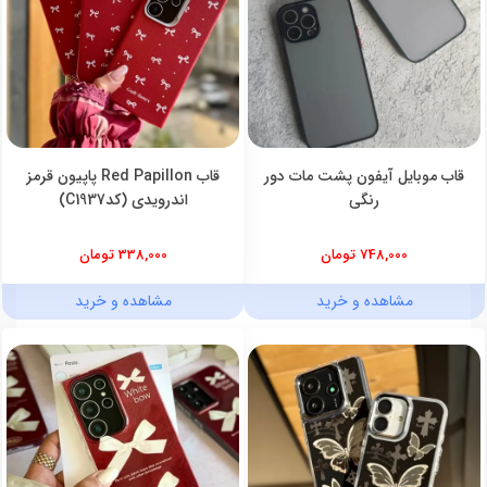
قاب موبایل آیفون پشت مات دور
قاب Red Papillon پاپیون قرمز
رنگی
اندرویدی (کدC1937)
748,000 تومان
338,000 تومان
مشاهده و خرید
مشاهده و خرید