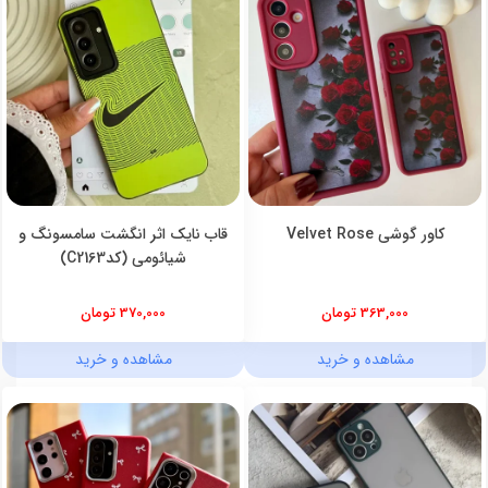
کاور گوشی Velvet Rose
قاب نایک اثر انگشت سامسونگ و
شیائومی (کدC2163)
363,000 تومان
370,000 تومان
مشاهده و خرید
مشاهده و خرید