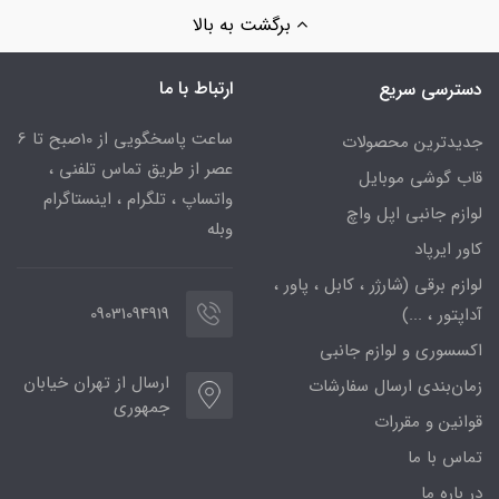
برگشت به بالا
ارتباط با ما
دسترسی سریع
ساعت پاسخگویی از 10صبح تا 6
جدیدترین محصولات
عصر از طریق تماس تلفنی ،
قاب گوشی موبایل
واتساپ ، تلگرام ، اینستاگرام
لوازم جانبی اپل واچ
وبله
کاور ایرپاد
لوازم برقی (شارژر ، کابل ، پاور ،
09031094919
آداپتور ، ...)
اکسسوری و لوازم جانبی
ارسال از تهران خیابان
زمان‌بندی ارسال سفارشات
جمهوری
قوانین و مقررات
تماس با ما
در باره ما