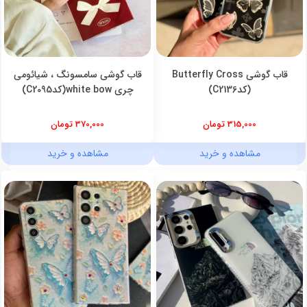
قاب گوشی Butterfly Cross
قاب گوشی سامسونگ ، شیائومی
(کدC2136)
چری white bow(کدC2095)
315,000 تومان
370,000 تومان
مشاهده و خرید
مشاهده و خرید