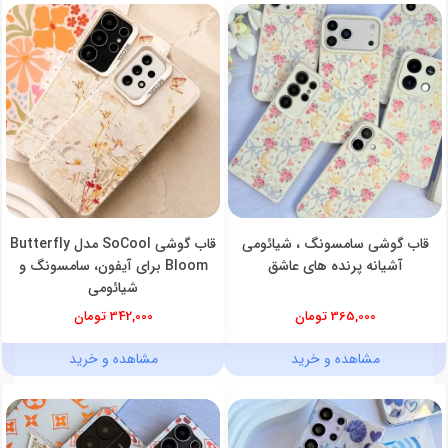
قاب گوشی سامسونگ ، شیائومی
قاب گوشی SoCool مدل Butterfly
آشیانه پرنده های عاشق
Bloom برای آیفون، سامسونگ و
شیائومی
365,000 تومان
342,000 تومان
مشاهده و خرید
مشاهده و خرید