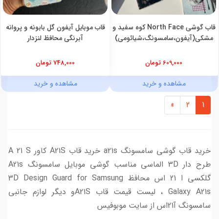
قاب گوشی North Face کوه سفید و
قاب موبایل آیفون گل بابونه و پروانه
مشکی(آیفون،سامسونگ،شیائومی)
آبرنگی محافظ لنزدار
609,000 تومان
748,000 تومان
مشاهده و خرید
مشاهده و خرید
»
2
1
‫خرید قاب گوشی سامسونگ a21s ‬‎خرید قاب A21S کاور A 21 S
طرح دار 3D الماسی مناسب گوشی موبایل سامسونگ A21s
گلکسی ا 21 اس محافظ 3D Design Guard for Samsung
Galaxy A21s ، لیست قیمت قاب A21Sو دیگر لوازم جانبی
سامسونگ آ21اس از سایت موبوفیس