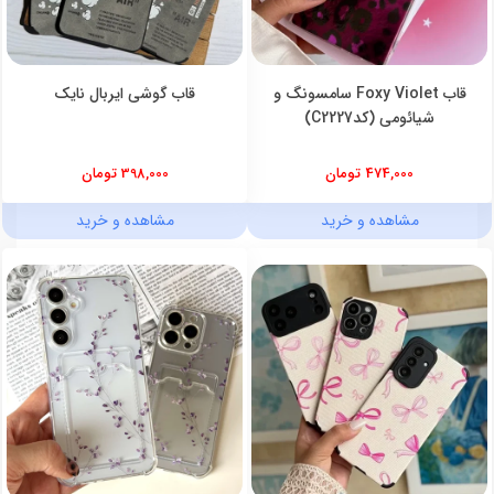
قاب Foxy Violet سامسونگ و
قاب گوشی ایربال نایک
شیائومی (کدC2227)
474,000 تومان
398,000 تومان
مشاهده و خرید
مشاهده و خرید