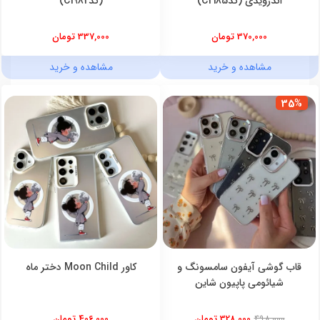
اندرویدی (کدC2185)
(کدC1982)
370,000 تومان
337,000 تومان
مشاهده و خرید
مشاهده و خرید
35%
قاب گوشی آیفون سامسونگ و
کاور Moon Child دختر ماه
شیائومی پاپیون شاین
498,000
328,000 تومان
406,000 تومان