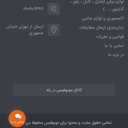
لوازم برقی (شارژر ، کابل ، پاور ،
09031094919
آداپتور ، ...)
اکسسوری و لوازم جانبی
ارسال از تهران خیابان
زمان‌بندی ارسال سفارشات
جمهوری
قوانین و مقررات
تماس با ما
در باره ما
کانال موبوفیس در بله
تمامی حقوق سایت و محتوا برای موبوفیس محفوظ می باشد