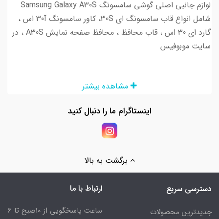
لوازم جانبی اصلی گوشی سامسونگ Samsung Galaxy A30S
شامل انواع قاب سامسونگ ای 30S، کاور سامسونگ آ30 اس ،
گارد ای 30 اس ، قاب محافظ ، محافظ صفحه نمایش A30S ، در
سایت موبوفیس
مشاهده بیشتر
اینستاگرام ما را دنبال کنید
برگشت به بالا
ارتباط با ما
دسترسی سریع
ساعت پاسخگویی از 10صبح تا 6
جدیدترین محصولات