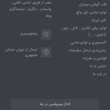
عصر از طریق تماس تلفنی ،
قاب گوشی موبایل
واتساپ ، تلگرام ، اینستاگرام
لوازم جانبی اپل واچ
وبله
کاور ایرپاد
لوازم برقی (شارژر ، کابل ، پاور ،
09031094919
آداپتور ، ...)
اکسسوری و لوازم جانبی
ارسال از تهران خیابان
زمان‌بندی ارسال سفارشات
جمهوری
قوانین و مقررات
تماس با ما
در باره ما
کانال موبوفیس در بله