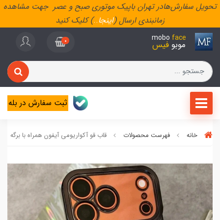
تحویل سفارش‌هادر تهران باپیک موتوری صبح و عصر جهت مشاهده
زمانبندی ارسال (
اینجا
..
) کلیک کنید
mobo
face
0
موبو
فیس
ثبت سفارش در بله
خانه
فهرست محصولات
قاب قو آکواریومی آیفون همراه با برگه