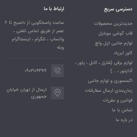
ارتباط با ما
دسترسی سریع
ساعت پاسخگویی از 10صبح تا 6
جدیدترین محصولات
عصر از طریق تماس تلفنی ،
قاب گوشی موبایل
واتساپ ، تلگرام ، اینستاگرام
لوازم جانبی اپل واچ
وبله
کاور ایرپاد
لوازم برقی (شارژر ، کابل ، پاور ،
09031094919
آداپتور ، ...)
اکسسوری و لوازم جانبی
ارسال از تهران خیابان
زمان‌بندی ارسال سفارشات
جمهوری
قوانین و مقررات
تماس با ما
در باره ما