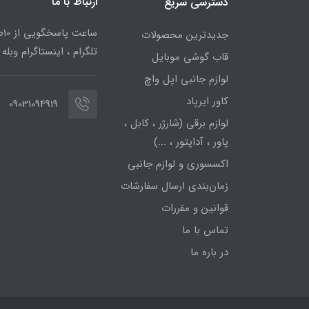
ارتباط با ما
دسترسی سریع
جدیدترین محصولات
تلگرام ، اینستاگرام وبله
قاب گوشی موبایل
لوازم جانبی اپل واچ
کاور ایرپاد
09031094919
لوازم برقی (شارژر ، کابل ،
پاور ، آداپتور ، ...)
اکسسوری و لوازم جانبی
زمان‌بندی ارسال سفارشات
قوانین و مقررات
تماس با ما
در باره ما