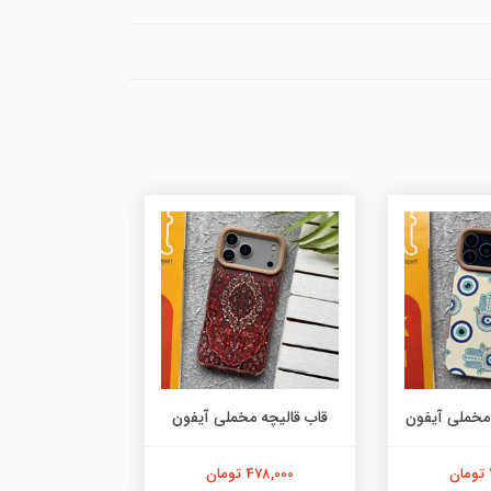
مخملی آیفون
قاب قالیچه مخملی آیفون
چرم
478,000 تومان