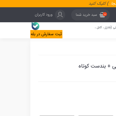
نجا
..
) کلیک کنید
ورود کاربران
سبد خرید شما
0
ی (شارژر ، کابل ،
ثبت سفارش در بله
ی + بندست کوتاه