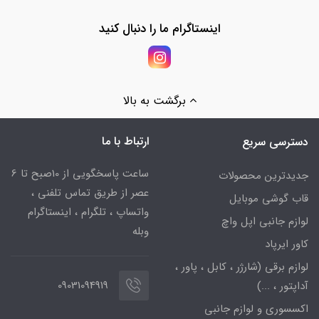
اینستاگرام ما را دنبال کنید
برگشت به بالا
ارتباط با ما
دسترسی سریع
ساعت پاسخگویی از 10صبح تا 6
جدیدترین محصولات
عصر از طریق تماس تلفنی ،
قاب گوشی موبایل
واتساپ ، تلگرام ، اینستاگرام
لوازم جانبی اپل واچ
وبله
کاور ایرپاد
لوازم برقی (شارژر ، کابل ، پاور ،
09031094919
آداپتور ، ...)
اکسسوری و لوازم جانبی