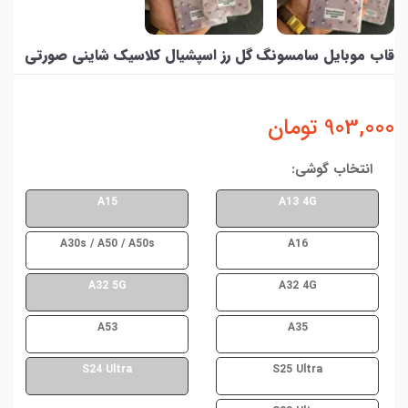
قاب موبایل سامسونگ گل رز اسپشیال کلاسیک شاینی صورتی
903,000
تومان
انتخاب گوشی:
A15
A13 4G
A30s / A50 / A50s
A16
A32 5G
A32 4G
A53
A35
S24 Ultra
S25 Ultra