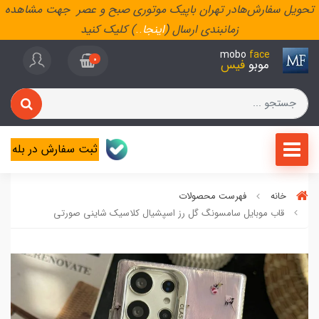
تحویل سفارش‌هادر تهران باپیک موتوری صبح و عصر جهت مشاهده
زمانبندی ارسال (
اینجا
..
) کلیک کنید
mobo
face
0
موبو
فیس
ثبت سفارش در بله
خانه
فهرست محصولات
قاب موبایل سامسونگ گل رز اسپشیال کلاسیک شاینی صورتی