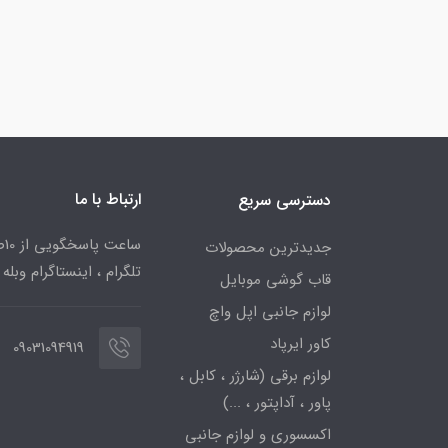
ارتباط با ما
دسترسی سریع
جدیدترین محصولات
تلگرام ، اینستاگرام وبله
قاب گوشی موبایل
لوازم جانبی اپل واچ
کاور ایرپاد
09031094919
لوازم برقی (شارژر ، کابل ،
پاور ، آداپتور ، ...)
اکسسوری و لوازم جانبی