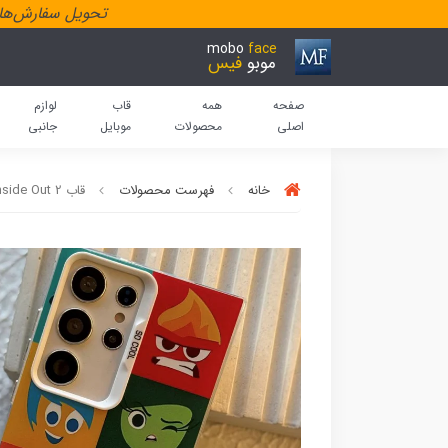
تحویل سفارش‌هاد
mobo
face
موبو
فیس
صفحه
همه
قاب
لوازم
اصلی
محصولات
موبایل
جانبی
خانه
فهرست محصولات
قاب so cool Inside Out 2 سامسونگ