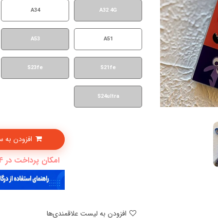
A34
A32 4G
A53
A51
S23fe
S21fe
S24ultra
افزودن به سبدخرید
امکان پرداخت در 4 قسط با دیجی پی
افزودن به لیست علاقمندی‌ها