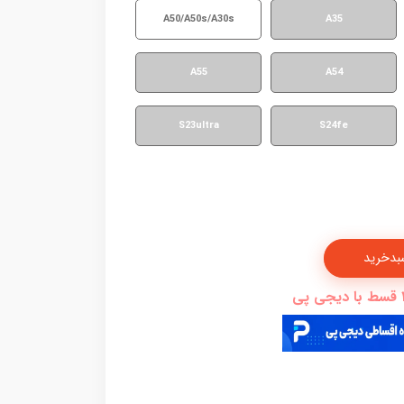
A50/A50s/A30s
A35
A55
A54
S23ultra
S24fe