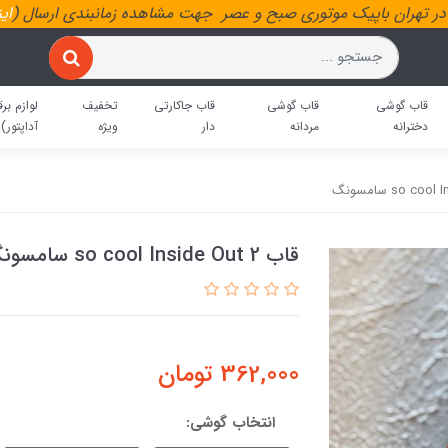
ر تهران باپیک موتوری صبح و عصر جهت مشاهده زمانبندی ارسال (
ای
قاب گوشی
قاب گوشی
قاب جاکارتی
تخفیف
لوازم برق
دخترانه
مردانه
دار
ویژه
آداپتور)
قاب so cool Inside Out 2 سامسونگ
362,000
تومان
انتخاب گوشی: