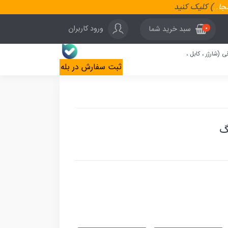
نجا
..
) کلیک کنید
ورود کاربران
سبد خرید شما
0
ی (شارژر ، کابل ،
ثبت سفارش در بله