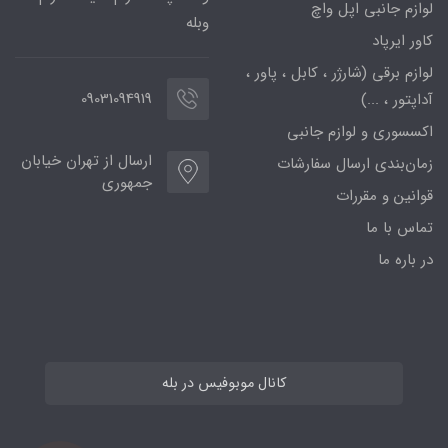
لوازم جانبی اپل واچ
وبله
کاور ایرپاد
لوازم برقی (شارژر ، کابل ، پاور ،
09031094919
آداپتور ، ...)
اکسسوری و لوازم جانبی
ارسال از تهران خیابان
زمان‌بندی ارسال سفارشات
جمهوری
قوانین و مقررات
تماس با ما
در باره ما
کانال موبوفیس در بله