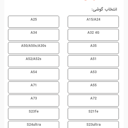
انتخاب گوشی:
A25
A15/A24
A34
A32 4G
A50/A50s/A30s
A35
A52/A52s
A51
A54
A53
A71
A55
A73
A72
S23fe
S21fe
S24ultra
S23ultra