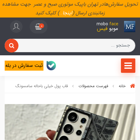
تحویل سفارش‌هادر تهران باپیک موتوری صبح و عصر جهت مشاهده
زمانبندی ارسال (
اینجا
..
) کلیک کنید
mobo
face
0
موبو
فیس
ثبت سفارش در بله
خانه
فهرست محصولات
قاب پول خیلی باحاله سامسونگ