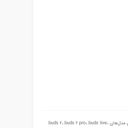
محافظت کامل و استایل شیک را با کاور سیلیکونی سامسونگ Galaxy Buds تجربه کنید. این کاور با طراحی دقیق برای مدل‌های buds 2، buds 2 pro، buds live،