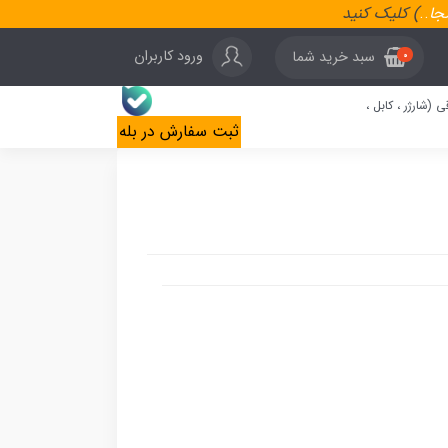
نجا
..
) کلیک کنید
ورود کاربران
سبد خرید شما
0
ی (شارژر ، کابل ،
ثبت سفارش در بله