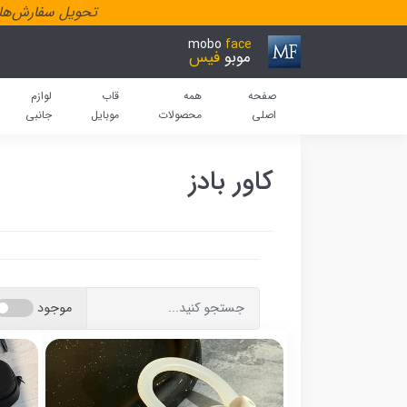
تحویل سفارش‌هاد
mobo
face
موبو
فیس
صفحه
همه
قاب
لوازم
اصلی
محصولات
موبایل
جانبی
کاور بادز
موجود