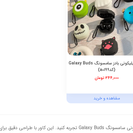
کاور سیلیکونی بادز سامسونگ Galaxy Buds
(کدa0199)
344,000 تومان
مشاهده و خرید