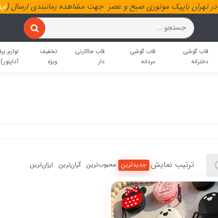
ر تهران باپیک موتوری صبح و عصر جهت مشاهده زمانبندی ارسال (
ای
قاب گوشی
قاب گوشی
قاب جاکارتی
تخفیف
لوازم برق
دخترانه
مردانه
دار
ویژه
آداپتور)
ترتیب نمایش:
جدیدترین
محبوب‌ترین
گران‌ترین
ارزان‌ترین