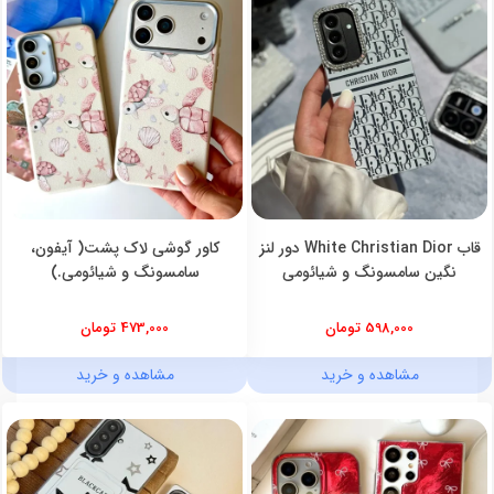
قاب White Christian Dior دور لنز
کاور گوشی لاک پشت( آیفون،
نگین سامسونگ و شیائومی
سامسونگ و شیائومی.)
598,000 تومان
473,000 تومان
مشاهده و خرید
مشاهده و خرید