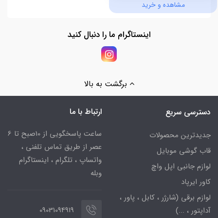
مشاهده و خرید
اینستاگرام ما را دنبال کنید
برگشت به بالا
ارتباط با ما
دسترسی سریع
ساعت پاسخگویی از 10صبح تا 6
جدیدترین محصولات
عصر از طریق تماس تلفنی ،
قاب گوشی موبایل
واتساپ ، تلگرام ، اینستاگرام
لوازم جانبی اپل واچ
وبله
کاور ایرپاد
لوازم برقی (شارژر ، کابل ، پاور ،
09031094919
آداپتور ، ...)