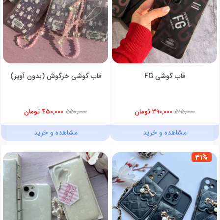
قاب گوشی FG
قاب گوشی خرگوش (بدون آویز)
515,000
390,000 تومان
550,000
450,000 تومان
مشاهده و خرید
مشاهده و خرید
31%