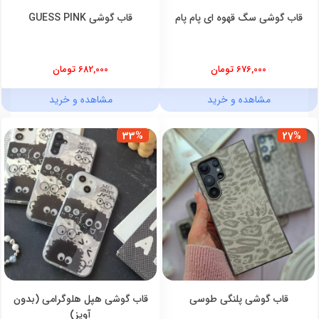
قاب گوشی سگ قهوه ای پام پام
قاب گوشی GUESS PINK
676,000 تومان
682,000 تومان
مشاهده و خرید
مشاهده و خرید
33%
27%
قاب گوشی پلنگی طوسی
قاب گوشی هپل هلوگرامی (بدون
آویز)