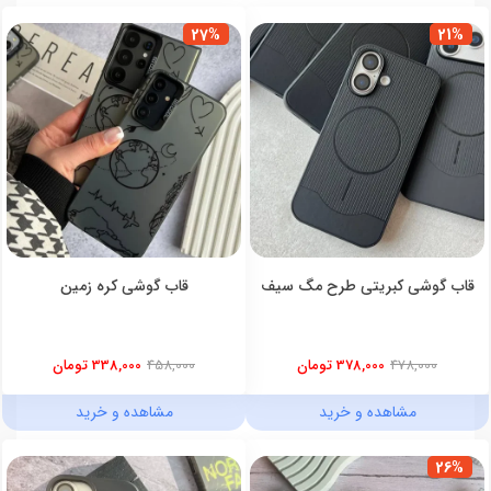
27%
21%
قاب گوشی کبریتی طرح مگ سیف
قاب گوشی کره زمین
478,000
378,000 تومان
458,000
338,000 تومان
مشاهده و خرید
مشاهده و خرید
26%