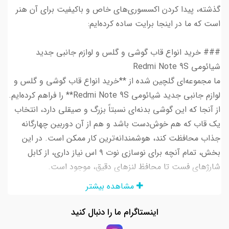
گذشته، پیدا کردن اکسسوری‌های خاص و باکیفیت برای آن هنر
است که ما در اینجا برایت ساده کرده‌ایم:
### خرید انواع قاب گوشی و گلس و لوازم جانبی جدید
شیائومی Redmi Note 9S
ما مجموعه‌ای گلچین شده از **خرید انواع قاب گوشی و گلس و
لوازم جانبی جدید شیائومی Redmi Note 9S** را فراهم کرده‌ایم.
از آنجا که این گوشی بدنه‌ای نسبتاً بزرگ و صیقلی دارد، انتخاب
یک قاب که هم خوش‌دست باشد و هم از آن دوربین چهارگانه
جذاب محافظت کند، هوشمندانه‌ترین کار ممکن است. در این
بخش، تمام آنچه برای نوسازی نوت ۹ اس نیاز داری، از کابل
شارژهای فست تا محافظ لنزهای دقیق، موجود است.
مشاهده بیشتر
### تنوع قاب گوشی Redmi Note 9S (از کلاسیک تا مدرن)
برای **خرید قاب گوشی Redmi Note 9S**، گزینه‌های متنوعی
اینستاگرام ما را دنبال کنید
پیش روی توست. اگر به دنبال حفظ رنگ اصلی بدنه هستید،