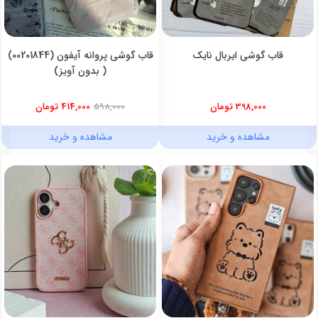
قاب گوشی ایربال نایک
قاب گوشی پروانه آیفون (00201844)
( بدون آویز)
398,000 تومان
598,000
414,000 تومان
مشاهده و خرید
مشاهده و خرید