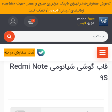
تحویل سفارش‌هادر تهران باپیک موتوری صبح و عصر جهت مشاهده
زمانبندی ارسال (
اینجا
..
) کلیک کنید
mobo
face
0
موبو
فیس
ثبت سفارش در بله
قاب گوشی شیائومی Redmi Note
9S