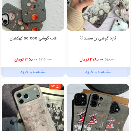
گارد گوشی رز سفید🤍
قاب گوشیso cool کهکشان
518,000
378,000 تومان
435,000
315,000 تومان
مشاهده و خرید
مشاهده و خرید
31%