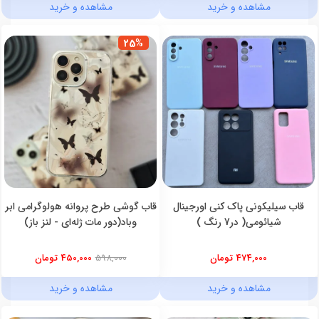
مشاهده و خرید
مشاهده و خرید
25%
قاب سیلیکونی پاک کنی اورجینال
قاب گوشی طرح پروانه هولوگرامی ابر
شیائومی( در7 رنگ )
وباد(دور مات ژله‌ای - لنز باز)
474,000 تومان
598,000
450,000 تومان
مشاهده و خرید
مشاهده و خرید