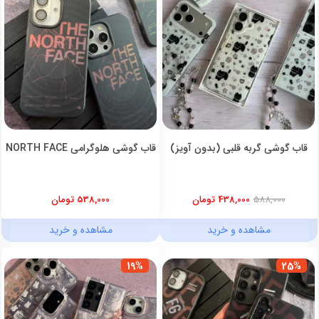
قاب گوشی گربه قلبی (بدون آویز)
قاب گوشی هلوگرامی NORTH FACE
588,000
438,000 تومان
538,000 تومان
مشاهده و خرید
مشاهده و خرید
19%
25%