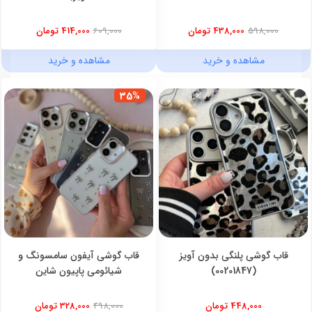
598,000
438,000 تومان
609,000
414,000 تومان
مشاهده و خرید
مشاهده و خرید
35%
قاب گوشی پلنگی بدون آویز
قاب گوشی آیفون سامسونگ و
(00201847)
شیائومی پاپیون شاین
448,000 تومان
498,000
328,000 تومان