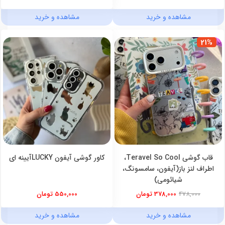
مشاهده و خرید
مشاهده و خرید
21%
قاب گوشی Teravel So Cool،
کاور گوشی آیفون LUCKYآیینه ای
اطراف لنز باز(آیفون، سامسونگ،
شیائومی)
478,000
378,000 تومان
550,000 تومان
مشاهده و خرید
مشاهده و خرید