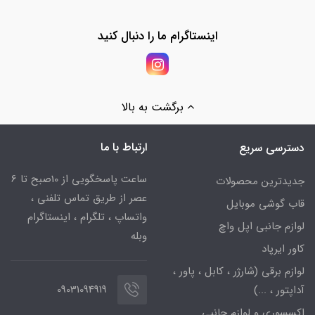
اینستاگرام ما را دنبال کنید
برگشت به بالا
ارتباط با ما
دسترسی سریع
ساعت پاسخگویی از 10صبح تا 6
جدیدترین محصولات
عصر از طریق تماس تلفنی ،
قاب گوشی موبایل
واتساپ ، تلگرام ، اینستاگرام
لوازم جانبی اپل واچ
وبله
کاور ایرپاد
لوازم برقی (شارژر ، کابل ، پاور ،
09031094919
آداپتور ، ...)
اکسسوری و لوازم جانبی