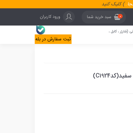
نجا
..
) کلیک کنید
ورود کاربران
سبد خرید شما
0
ی (شارژر ، کابل ،
ثبت سفارش در بله