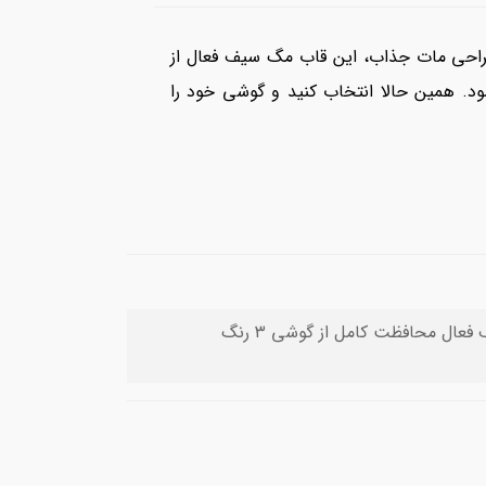
یت بالا و طراحی مات جذاب، این قاب مگ سیف فعال از
. همین حالا انتخاب کنید و گوشی خود را
🧲Matte Magnetic🧲 مات مگنتیک ☀️کیفیت بالا☀️ 📦پک دار📦 مگ سیف فعال محافظت کامل از گوشی ۳ رنگ