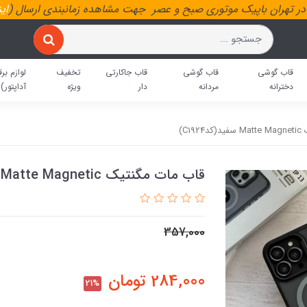
ر تهران باپیک موتوری صبح و عصر جهت مشاهده زمانبندی ارسال (
ای
قاب گوشی
قاب گوشی
قاب جاکارتی
تخفیف
لوازم برق
دخترانه
مردانه
دار
ویژه
آداپتور)
C1)
قاب مات مگنتیک Matte Magnetic سفید(کدC1924)
357,000
284,000
تومان
21%