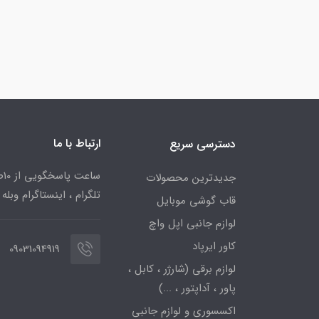
ارتباط با ما
دسترسی سریع
جدیدترین محصولات
تلگرام ، اینستاگرام وبله
قاب گوشی موبایل
لوازم جانبی اپل واچ
کاور ایرپاد
09031094919
لوازم برقی (شارژر ، کابل ،
پاور ، آداپتور ، ...)
اکسسوری و لوازم جانبی