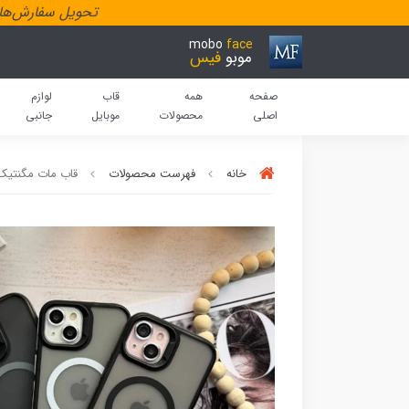
تحویل سفارش‌هاد
mobo
face
موبو
فیس
صفحه
همه
قاب
لوازم
اصلی
محصولات
موبایل
جانبی
خانه
فهرست محصولات
قاب مات مگنتیک Matte Magnetic سفید(کد924