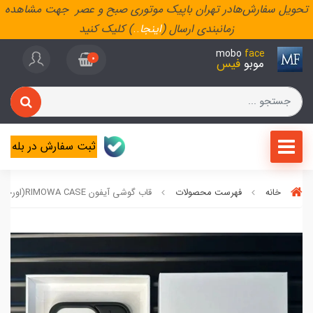
تحویل سفارش‌هادر تهران باپیک موتوری صبح و عصر جهت مشاهده
زمانبندی ارسال (
اینجا
..
) کلیک کنید
mobo
face
0
موبو
فیس
ثبت سفارش در بله
خانه
فهرست محصولات
قاب گوشی آیفون RIMOWA CASE(اورجینال)