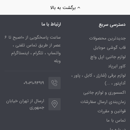
برگشت به بالا
ارتباط با ما
دسترسی سریع
ساعت پاسخگویی از 10صبح تا 6
جدیدترین محصولات
عصر از طریق تماس تلفنی ،
قاب گوشی موبایل
واتساپ ، تلگرام ، اینستاگرام
لوازم جانبی اپل واچ
وبله
کاور ایرپاد
لوازم برقی (شارژر ، کابل ، پاور ،
09031094919
آداپتور ، ...)
اکسسوری و لوازم جانبی
ارسال از تهران خیابان
زمان‌بندی ارسال سفارشات
جمهوری
قوانین و مقررات
تماس با ما
در باره ما