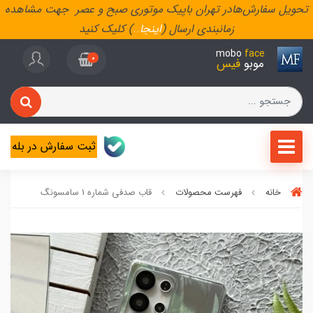
تحویل سفارش‌هادر تهران باپیک موتوری صبح و عصر جهت مشاهده
زمانبندی ارسال (
اینجا
..
) کلیک کنید
mobo
face
0
موبو
فیس
ثبت سفارش در بله
خانه
فهرست محصولات
قاب صدفی شماره 1 سامسونگ