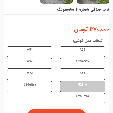
قاب صدفی شماره 1 سامسونگ
470,000
تومان
انتخاب مدل گوشی:
A51
A25
A54
A52/A52s
A73
A55
S24ultra
S21fe
S25ultra