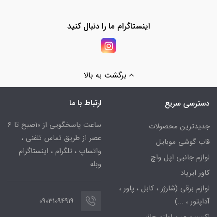
اینستاگرام ما را دنبال کنید
برگشت به بالا
ارتباط با ما
دسترسی سریع
ساعت پاسخگویی از 10صبح تا 6
جدیدترین محصولات
عصر از طریق تماس تلفنی ،
قاب گوشی موبایل
واتساپ ، تلگرام ، اینستاگرام
لوازم جانبی اپل واچ
وبله
کاور ایرپاد
لوازم برقی (شارژر ، کابل ، پاور ،
09031094919
آداپتور ، ...)
اکسسوری و لوازم جانبی