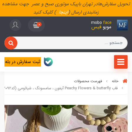
تحویل سفارش‌هادر تهران باپیک موتوری صبح و عصر جهت مشاهده
زمانبندی ارسال (
اینجا
..
) کلیک کنید
mobo
face
0
موبو
فیس
ثبت سفارش در بله
خانه
فهرست محصولات
قاب Peachy Flowers & butterfly آیفون ، سامسونگ ، شیائومی (کدC2092)