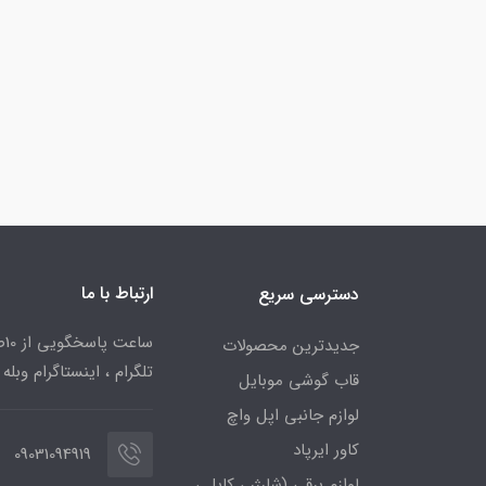
ارتباط با ما
دسترسی سریع
جدیدترین محصولات
تلگرام ، اینستاگرام وبله
قاب گوشی موبایل
لوازم جانبی اپل واچ
کاور ایرپاد
09031094919
لوازم برقی (شارژر ، کابل ،