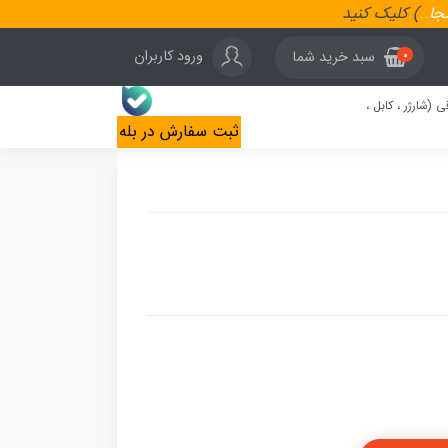
نجا
..
) کلیک کنید
ورود کاربران
سبد خرید شما
0
ی (شارژر ، کابل ،
ثبت سفارش در بله