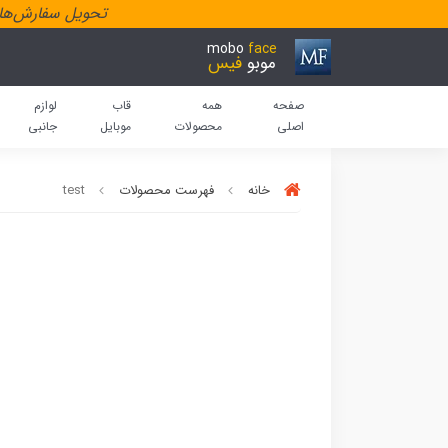
تحویل سفارش‌هاد
mobo
face
موبو
فیس
صفحه
همه
قاب
لوازم
اصلی
محصولات
موبایل
جانبی
خانه
فهرست محصولات
test