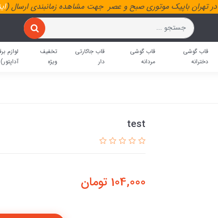
ر تهران باپیک موتوری صبح و عصر جهت مشاهده زمانبندی ارسال (
ای
قاب گوشی
قاب گوشی
قاب جاکارتی
تخفیف
لوازم برق
دخترانه
مردانه
دار
ویژه
آداپتور)
test
104,000
تومان