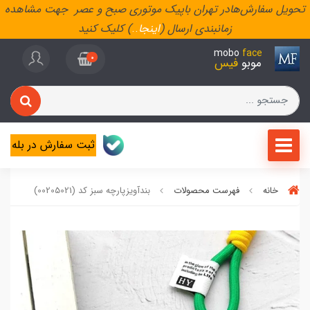
تحویل سفارش‌هادر تهران باپیک موتوری صبح و عصر جهت مشاهده
زمانبندی ارسال (
اینجا
..
) کلیک کنید
mobo
face
0
موبو
فیس
ثبت سفارش در بله
خانه
فهرست محصولات
بندآویزپارچه سبز کد (00205021)