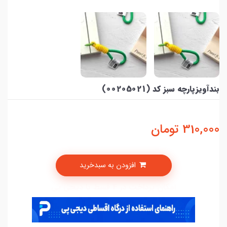
بندآویزپارچه سبز کد (00205021)
310,000
تومان
افزودن به سبدخرید
امکان پرداخت در 4 قسط با دیجی پی