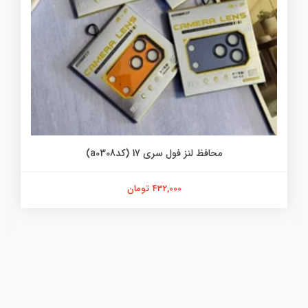
محافظ لنز فول سری 17 (کدa0308)
432,000 تومان