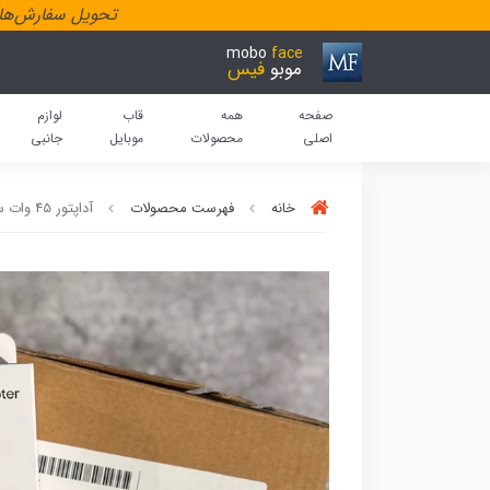
تحویل سفارش‌هاد
mobo
face
موبو
فیس
صفحه
همه
قاب
لوازم
اصلی
محصولات
موبایل
جانبی
خانه
فهرست محصولات
آداپتور 45 وات سامسونگ 2 پین EP-T4511 با گارانتی مادام العمر (کدB9027)