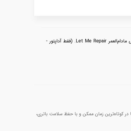
سرعت حداکثری، اصالت تضمین شده! ️ آداپتور ۴۵ وات سامسونگ با تطبیق کامل سریال دستگاه و کارتن و گارانتی مادام‌العمر Let Me Repair. (فقط آداپتور -
رای گوشی‌های سری Ultra و تبلت‌های سامسونگ است تا در کوتاه‌ترین زمان ممکن و با حفظ سلامت باتری،