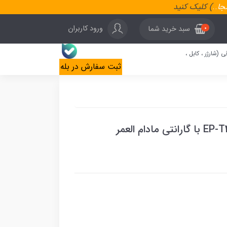
نجا
..
) کلیک کنید
ورود کاربران
سبد خرید شما
0
ی (شارژر ، کابل ،
ثبت سفارش در بله
آداپتور 45 وات سامسونگ 2 پین EP-T4511 با گارانتی مادام العمر