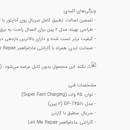
ویژگی‌های کلیدی:
- تضمین اصالت: تطبیق کامل سریال روی آداپتور با 
- طراحی بهینه: مدل ۲ پین برای اتصال راحت به برق.
- کیفیت برتر: تست شده و دارای بالاترین بازدهی در ب
- ضمانت ابدی: همراه با گارانتی مادام‌العمر Let Me Repair برای آرامش خاطر شما.
نکته: این محصول بدون کابل عرضه می‌شود. (کابل‌های ۵ آمپر مناسب این مدل در بخش لوازم ج
مشخصات فنی:
- توان: ۴۵ وات (Super Fast Charging)
- مدل: EP-T4511 (۲ پین)
- سریال: منطبق با کارتن
- گارانتی: مادام‌العمر Let Me Repair