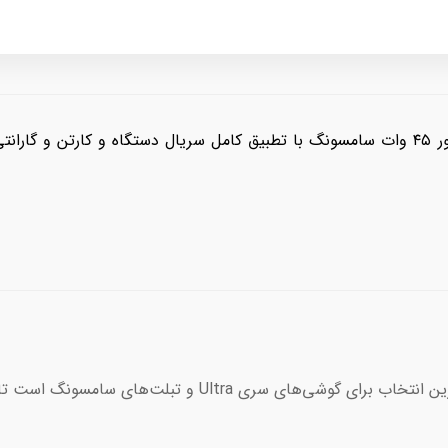
آداپتور ۴۵ وات سامسونگ مدل EP-T4511، ایده‌آل‌ترین انتخاب ب