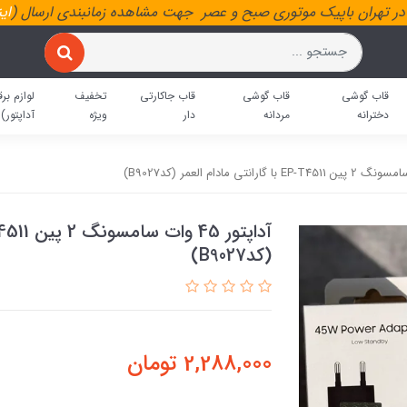
ر تهران باپیک موتوری صبح و عصر جهت مشاهده زمانبندی ارسال (
ای
قاب گوشی
قاب گوشی
قاب جاکارتی
تخفیف
لوازم برق
دخترانه
مردانه
دار
ویژه
آداپتور)
(کدB9027)
2,288,000
تومان