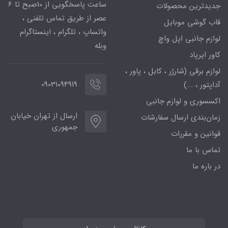
ساعت پاسخگویی از 10صبح تا 6
جدیدترین محصولات
عصر از طریق تماس تلفنی ،
قاب گوشی موبایل
واتساپ ، تلگرام ، اینستاگرام
لوازم جانبی اپل واچ
وبله
کاور ایرپاد
لوازم برقی (شارژر ، کابل ، پاور ،
09031094919
آداپتور ، ...)
اکسسوری و لوازم جانبی
ارسال از تهران خیابان
زمان‌بندی ارسال سفارشات
جمهوری
قوانین و مقررات
تماس با ما
در باره ما