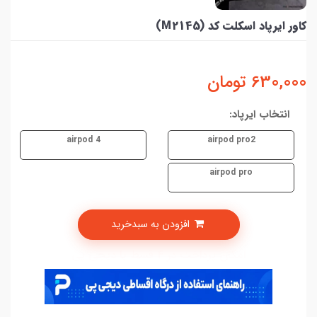
کاور ایرپاد اسکلت کد (M2145)
630,000
تومان
انتخاب ایرپاد:
airpod 4
airpod pro2
airpod pro
افزودن به سبدخرید
امکان پرداخت در 4 قسط با دیجی پی