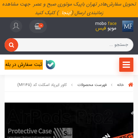
تحویل سفارش‌هادر تهران باپیک موتوری صبح و عصر جهت مشاهده
زمانبندی ارسال (
اینجا
..
) کلیک کنید
mobo
face
0
موبو
فیس
ثبت سفارش در بله
خانه
فهرست محصولات
کاور ایرپاد اسکلت کد (M2145)