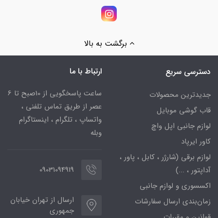
برگشت به بالا
ارتباط با ما
دسترسی سریع
ساعت پاسخگویی از 10صبح تا 6
جدیدترین محصولات
عصر از طریق تماس تلفنی ،
قاب گوشی موبایل
واتساپ ، تلگرام ، اینستاگرام
لوازم جانبی اپل واچ
وبله
کاور ایرپاد
لوازم برقی (شارژر ، کابل ، پاور ،
09031094919
آداپتور ، ...)
اکسسوری و لوازم جانبی
ارسال از تهران خیابان
زمان‌بندی ارسال سفارشات
جمهوری
قوانین و مقررات