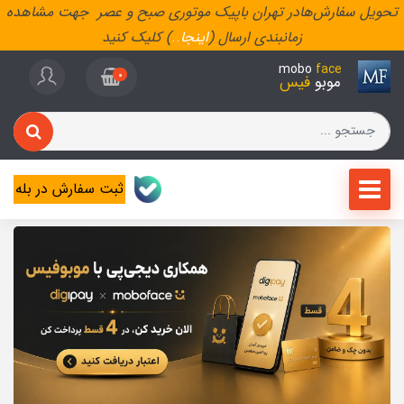
تحویل سفارش‌هادر تهران باپیک موتوری صبح و عصر جهت مشاهده
زمانبندی ارسال (
اینجا
..
) کلیک کنید
mobo
face
0
موبو
فیس
ثبت سفارش در بله