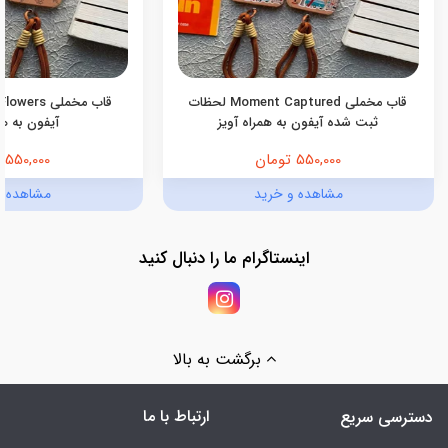
قاب مخملی Moment Captured لحظات
ثبت شده آیفون به همراه آویز
آیفون به هم
550,000 تومان
550,000 تومان
مشاهده و خرید
مشاهده و
اینستاگرام ما را دنبال کنید
برگشت به بالا
ارتباط با ما
دسترسی سریع