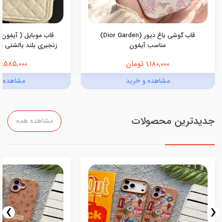
قاب گوشی باغ دیور (Dior Garden)
قاب موبایل ( آیفون 
مناسب آیفون
زنجیری بلند بالشتی پرو
1,180,000 تومان
1,585,000 تومان
مشاهده و خرید
مشاهده و
جدیدترین محصولات
مشاهده همه
›
‹