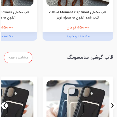
قاب مخملی Moment Captured لحظات
ثبت شده آیفون به همراه آویز
آیفون به هم
550,000 تومان
550,000 تومان
مشاهده و خرید
مشاهده و
قاب گوشی سامسونگ
مشاهده همه
›
‹