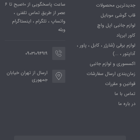
ساعت پاسخگویی از 10صبح تا 6
جدیدترین محصولات
عصر از طریق تماس تلفنی ،
قاب گوشی موبایل
واتساپ ، تلگرام ، اینستاگرام
لوازم جانبی اپل واچ
وبله
کاور ایرپاد
لوازم برقی (شارژر ، کابل ، پاور ،
09031094919
آداپتور ، ...)
اکسسوری و لوازم جانبی
ارسال از تهران خیابان
زمان‌بندی ارسال سفارشات
جمهوری
قوانین و مقررات
تماس با ما
در باره ما