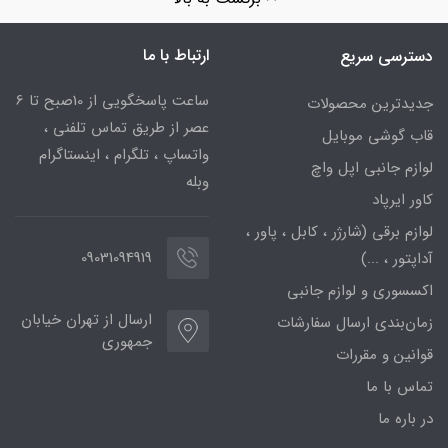
ارتباط با ما
دسترسی سریع
ساعت پاسخگویی از 10صبح تا 6
جدیدترین محصولات
عصر از طریق تماس تلفنی ،
قاب گوشی موبایل
واتساپ ، تلگرام ، اینستاگرام
لوازم جانبی اپل واچ
وبله
کاور ایرپاد
لوازم برقی (شارژر ، کابل ، پاور ،
09031094919
آداپتور ، ...)
اکسسوری و لوازم جانبی
ارسال از تهران خیابان
زمان‌بندی ارسال سفارشات
جمهوری
قوانین و مقررات
تماس با ما
در باره ما