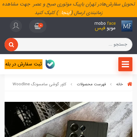
تحویل سفارش‌هادر تهران باپیک موتوری صبح و عصر جهت مشاهده
زمانبندی ارسال (
اینجا
..
) کلیک کنید
mobo
face
0
موبو
فیس
ثبت سفارش در بله
خانه
فهرست محصولات
کاور گوشی سامسونگ Woodline